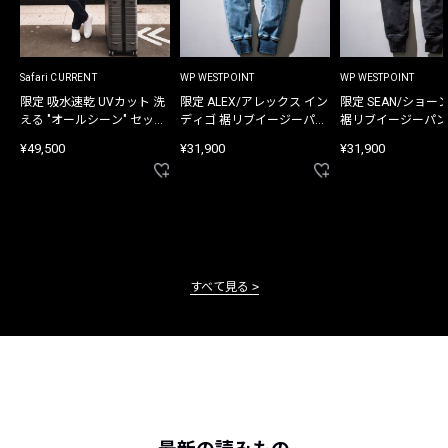
Safari CURRENT
WP WESTPOINT
WP WESTPOINT
限定 吸水速乾 UVカット 洗
限定 ALEX/アレックス イン
限定 SEAN/ショー
える "オールシーン" セット
ディゴ 裾リブイージーパン
裾リブイージーパン
アップ
ツ
¥49,500
¥31,900
¥31,900
すべて見る