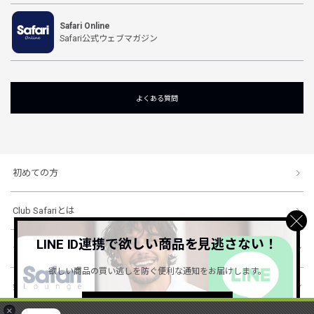
Safari Online
Safari公式ウェブマガジン
よくある質問
初めての方
Club Safariとは
LINE ID連携で欲しい商品を見逃さない！
ショッピングガイド
欲しい商品の買い逃しを防ぐ便利な通知をお届けします。
会社概要・規約
詳しくはこちら ＞
×