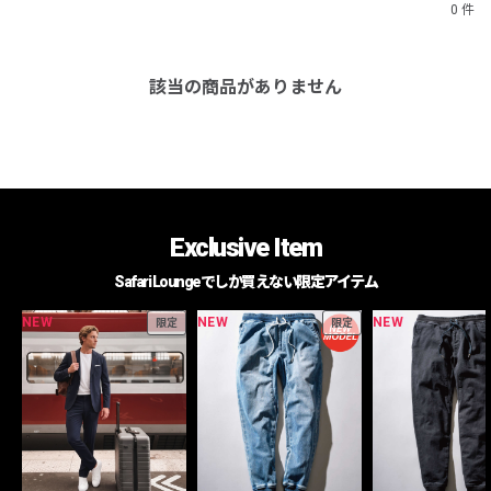
0 件
該当の商品がありません
Exclusive Item
Safari Loungeでしか買えない限定アイテム
NEW
NEW
NEW
限定
限定