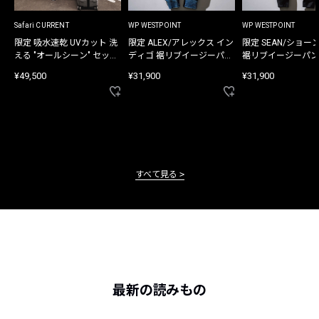
Safari CURRENT
WP WESTPOINT
WP WESTPOINT
限定 吸水速乾 UVカット 洗
限定 ALEX/アレックス イン
限定 SEAN/ショー
える "オールシーン" セット
ディゴ 裾リブイージーパン
裾リブイージーパン
アップ
ツ
¥49,500
¥31,900
¥31,900
すべて見る
最新の読みもの