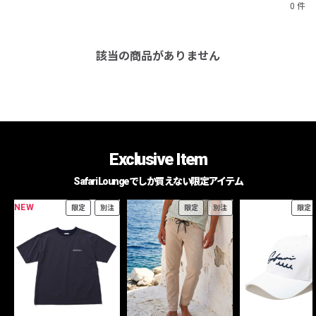
0 件
該当の商品がありません
Exclusive Item
Safari Loungeでしか買えない限定アイテム
NEW
限定
別注
限定
別注
限定