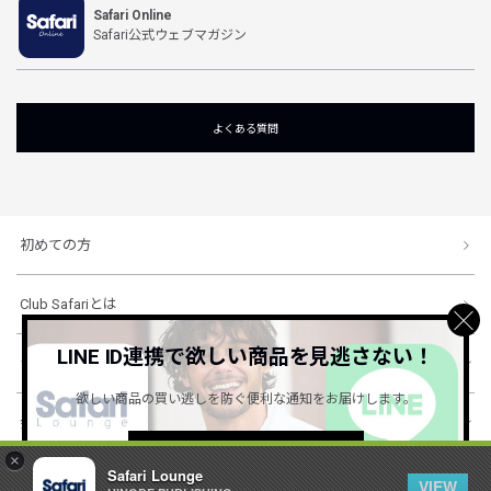
Safari Online
Safari公式ウェブマガジン
よくある質問
初めての方
Club Safariとは
LINE ID連携で欲しい商品を見逃さない！
ショッピングガイド
欲しい商品の買い逃しを防ぐ便利な通知をお届けします。
会社概要・規約
詳しくはこちら ＞
×
Safari Lounge
VIEW