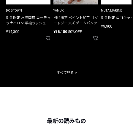
DOGTOWN
YANUK
MUTA MARINE
別注限定 水陸両用 コーデュ
別注限定 ペイント加工 リゾ
別注限定 ロゴキャ
ラナイロン 半袖ラッシュガ
ートジーンズ デニムパンツ
¥9,900
ード
¥14,300
¥18,150
50%OFF
すべて見る
最新の読みもの