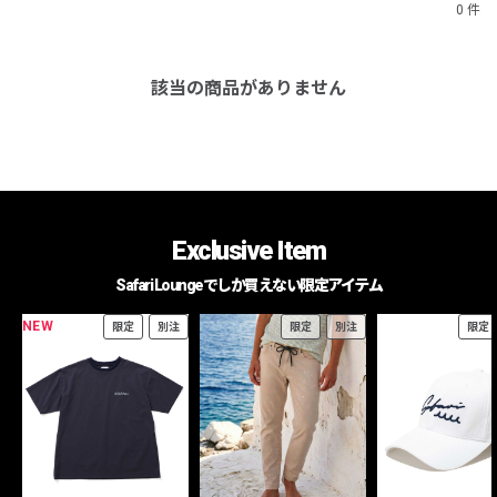
0 件
該当の商品がありません
Exclusive Item
Safari Loungeでしか買えない限定アイテム
NEW
限定
別注
限定
別注
限定