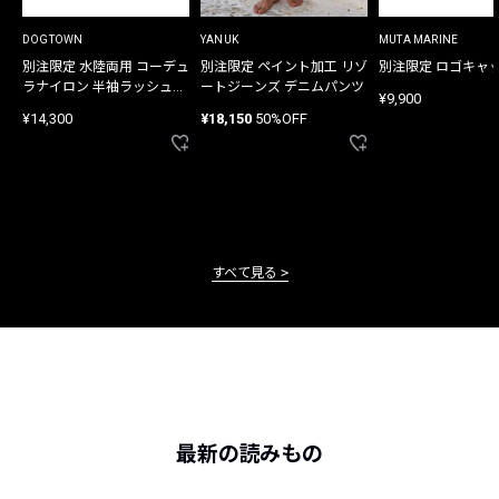
DOGTOWN
YANUK
MUTA MARINE
別注限定 水陸両用 コーデュ
別注限定 ペイント加工 リゾ
別注限定 ロゴキャ
ラナイロン 半袖ラッシュガ
ートジーンズ デニムパンツ
¥9,900
ード
¥14,300
¥18,150
50%OFF
すべて見る
最新の読みもの