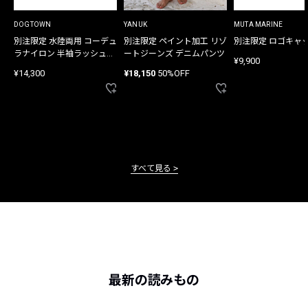
DOGTOWN
YANUK
MUTA MARINE
別注限定 水陸両用 コーデュ
別注限定 ペイント加工 リゾ
別注限定 ロゴキャ
ラナイロン 半袖ラッシュガ
ートジーンズ デニムパンツ
¥9,900
ード
¥14,300
¥18,150
50%OFF
すべて見る
最新の読みもの