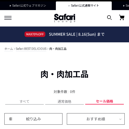
Safari公式ウェブマガジン
Safari公式通販サイト
Sa
ホーム
Safari BEST DELICIOUS
肉・肉加工品
肉・肉加工品
対象件数 : 0件
セール価格
すべて
通常価格
絞り込み
おすすめ順