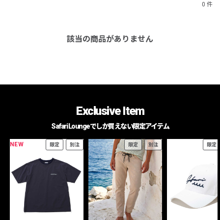
0 件
該当の商品がありません
Exclusive Item
Safari Loungeでしか買えない限定アイテム
NEW
限定
別注
限定
別注
限定