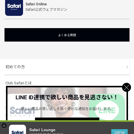
Safari Online
Safari公式ウェブマガジン
よくある質問
初めての方
Club Safariとは
LINE ID連携で欲しい商品を見逃さない！
ショッピングガイド
欲しい商品の買い逃しを防ぐ便利な通知をお届けします。
会社概要・規約
詳しくはこちら ＞
×
Safari Lounge
VIEW