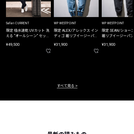
Safari CURRENT
WP WESTPOINT
WP WESTPOINT
限定 吸水速乾 UVカット 洗
限定 ALEX/アレックス イン
限定 SEAN/ショー
える "オールシーン" セット
ディゴ 裾リブイージーパン
裾リブイージーパン
アップ
ツ
¥49,500
¥31,900
¥31,900
すべて見る