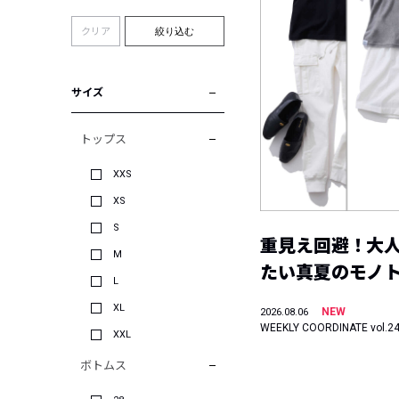
クリア
絞り込む
サイズ
トップス
XXS
XS
S
重見え回避！大
M
たい真夏のモノ
L
XL
NEW
2026.08.06
WEEKLY COORDINATE vol.2
XXL
ボトムス