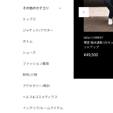
その他のカテゴリ
トップス
ジャケット/アウター
ACANTHUS
Safari CURRENT
ボトム
別注限定 フード付き チェックシャツジャケット
限定 吸水速乾 UVカッ
ットアップ
¥31,900
シューズ
¥49,500
ファッション雑貨
財布/小物
アクセサリー/時計
ヘルス&コスメティクス
インテリア/ルームアイテム