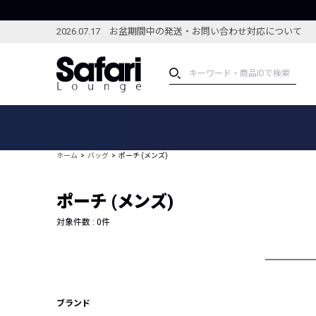
2026.07.17 お盆期間中の発送・お問い合わせ対応について
アイテム
スペシャル
カテゴリーから探す
スペシャルフィーチャ
ホーム
バッグ
ポーチ (メンズ)
ブランドから探す
特集記事
絞り込んで探す
ポーチ (メンズ)
新着アイテム
コーディネート
編集部のおすすめアイテム
対象件数 :
0
件
編集部のおすすめコー
ランキング
雑誌・カタログ掲載アイテム
セール
ブランド