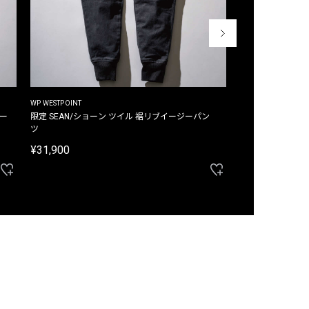
WP WESTPOINT
WP WESTPOINT
ジー
限定 SEAN/ショーン ツイル 裾リブイージーパン
限定 DAVID/デイヴィッド インデ
ツ
イージーパンツ
¥31,900
¥33,000