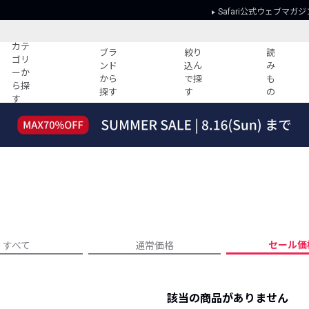
Safari公式ウェブマガジ
カテ
ブラ
絞り
読
ゴリ
ンド
込ん
み
ーか
から
で探
も
ら探
探す
す
の
す
読みもの
ガイド
ー
すべての記事
ショッピング
2026年のイチオシTシャツ！
初めての方
“WP”のイージーパンツを徹底解説&コ
Club Safari
ーデ紹介
よくある質問
HOTなコーデ TOP20
会社概要
ディネート
新ブランドご紹介！
会員利用規約
セール価
すべて
通常価格
人気記事ランキング
プライバシー
バイヤーズ レコメンド
特定商取引に
今週の別注アイテム
該当の商品がありません
ウィークリーコーデ