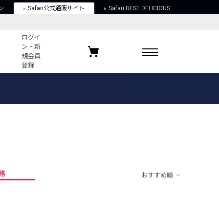
ン
Safari公式通販サイト
Safari BEST DELICIOUS
ログイ
ン・新
規会員
登録
ログイン・新規会員登録
お気に入りアイテム
ガイド
お気に入りブランド
お気に入り記事
最近チェックしたアイテム
格
おすすめ順
ポリシー
関する法律