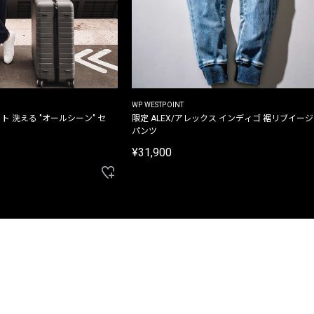
WP WESTPOINT
ト 洗える "オールシーン" セ
限定 ALEX/アレックス インディゴ 裾リブイー
パンツ
¥31,900