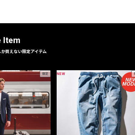
レコメンドアイテム
ピックアップアイテム
フォーカスブランド
セールおすすめアイテム
e Item
人気アイテム TOP 15
geでしか買えない限定アイテム
NEW
限定