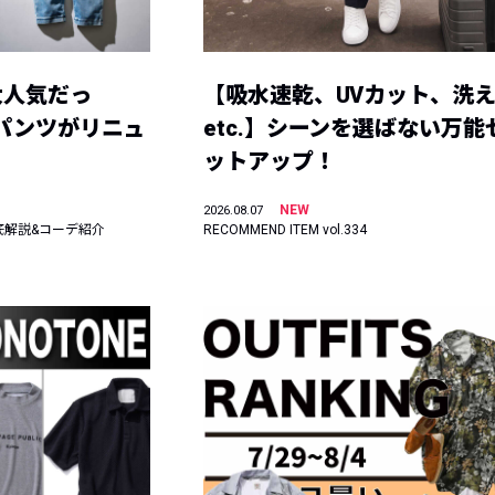
大人気だっ
【吸水速乾、UVカット、洗
ーパンツがリニュ
etc.】シーンを選ばない万能
ットアップ！
NEW
2026.08.07
底解説&コーデ紹介
RECOMMEND ITEM vol.334