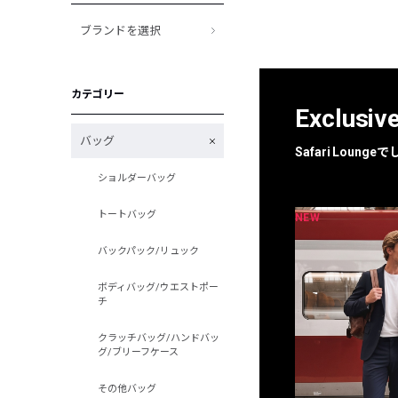
ブランドを選択
カテゴリー
Exclusiv
バッグ
Safari Loun
ショルダーバッグ
トートバッグ
NEW
NEW
限定
別注
バックパック/リュック
ボディバッグ/ウエストポー
チ
クラッチバッグ/ハンドバッ
グ/ブリーフケース
その他バッグ