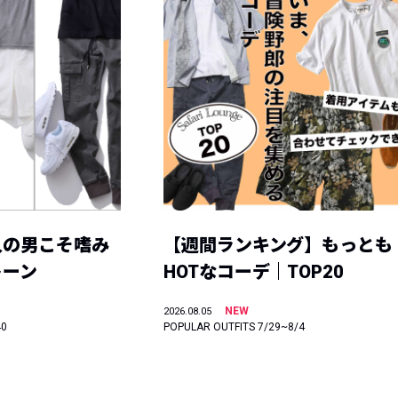
人の男こそ嗜み
【週間ランキング】もっとも
トーン
HOTなコーデ｜TOP20
NEW
2026.08.05
40
POPULAR OUTFITS 7/29~8/4