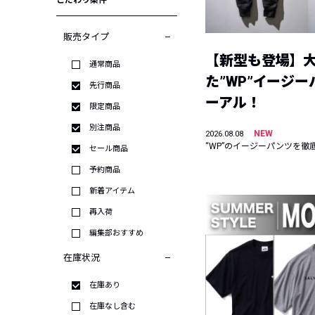
こだわり条件
販売タイプ
【新型も登場】
通常商品
た”WP”イージ
先行商品
ーアル！
限定商品
別注商品
NEW
2026.08.08
“WP”のイージーパンツを徹
セール商品
予約商品
新着アイテム
再入荷
編集部おすすめ
在庫状況
在庫あり
在庫なし含む