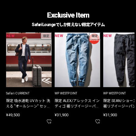
Exclusive Item
Safari Loungeでしか買えない限定アイテム
NEW
NEW
NEW
限定
限定
Safari CURRENT
WP WESTPOINT
WP WESTPOINT
限定 吸水速乾 UVカット 洗
限定 ALEX/アレックス イン
限定 SEAN/ショー
える "オールシーン" セット
ディゴ 裾リブイージーパン
裾リブイージーパン
アップ
ツ
¥49,500
¥31,900
¥31,900