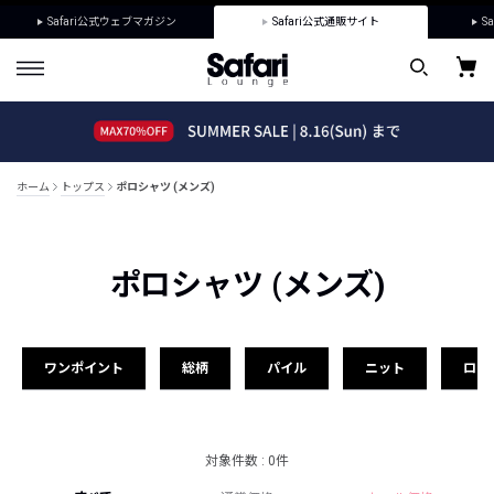
Safari公式ウェブマガジン
Safari公式通販サイト
Sa
ホーム
トップス
ポロシャツ (メンズ)
ポロシャツ (メンズ)
ワンポイント
総柄
パイル
ニット
ロゴ
対象件数 : 0件