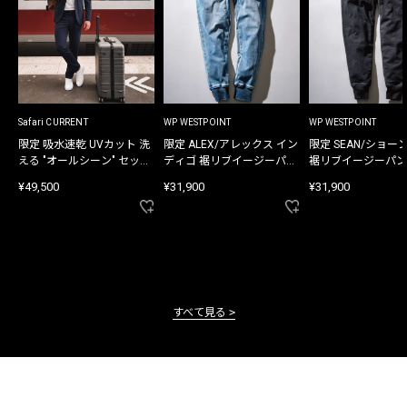
Safari CURRENT
WP WESTPOINT
WP WESTPOINT
限定 吸水速乾 UVカット 洗
限定 ALEX/アレックス イン
限定 SEAN/ショー
える "オールシーン" セット
ディゴ 裾リブイージーパン
裾リブイージーパン
アップ
ツ
¥49,500
¥31,900
¥31,900
すべて見る