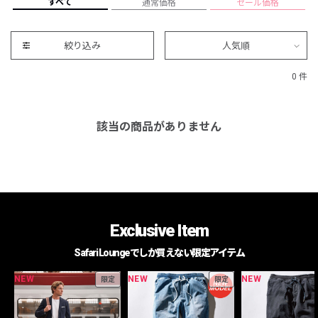
すべて
通常価格
セール価格
絞り込み
人気順
0 件
該当の商品がありません
Exclusive Item
Safari Loungeでしか買えない限定アイテム
NEW
NEW
NEW
限定
限定