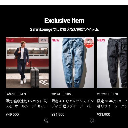
Exclusive Item
Safari Loungeでしか買えない限定アイテム
NEW
NEW
NEW
限定
限定
Safari CURRENT
WP WESTPOINT
WP WESTPOINT
限定 吸水速乾 UVカット 洗
限定 ALEX/アレックス イン
限定 SEAN/ショー
える "オールシーン" セット
ディゴ 裾リブイージーパン
裾リブイージーパン
アップ
ツ
¥49,500
¥31,900
¥31,900