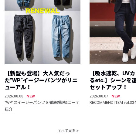
【新型も登場】大人気だっ
【吸水速乾、UV
た”WP”イージーパンツがリニ
るetc.】シーン
ューアル！
セットアップ！
NEW
NEW
2026.08.08
2026.08.07
“WP”のイージーパンツを徹底解説&コーデ
RECOMMEND ITEM vol.33
紹介
すべて見る