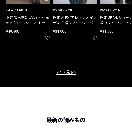
Safari CURRENT
WP WESTPOINT
WP WESTPOINT
限定 吸水速乾 UVカット 洗
限定 ALEX/アレックス イン
限定 SEAN/ショー
える "オールシーン" セット
ディゴ 裾リブイージーパン
裾リブイージーパン
アップ
ツ
¥49,500
¥31,900
¥31,900
すべて見る
最新の読みもの