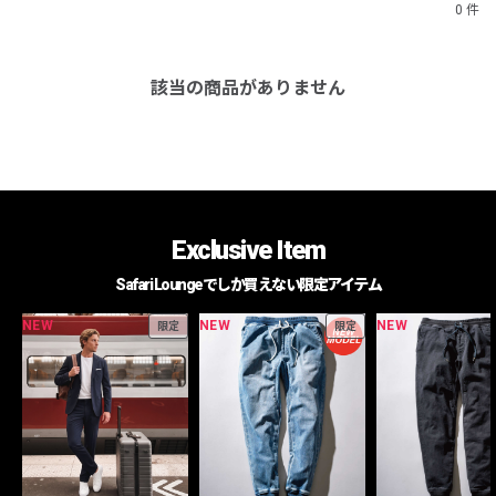
0 件
該当の商品がありません
Exclusive Item
Safari Loungeでしか買えない限定アイテム
NEW
NEW
NEW
限定
限定