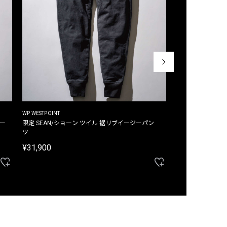
WP WESTPOINT
WP WESTPOINT
ジー
限定 SEAN/ショーン ツイル 裾リブイージーパン
限定 DAVID/デイヴィッド インデ
ツ
イージーパンツ
¥31,900
¥33,000