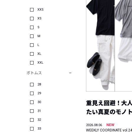
XXS
XS
S
M
L
XL
XXL
ボトムス
28
29
重見え回避！大
30
たい真夏のモノ
31
32
NEW
2026.08.06
33
WEEKLY COORDINATE vol.2