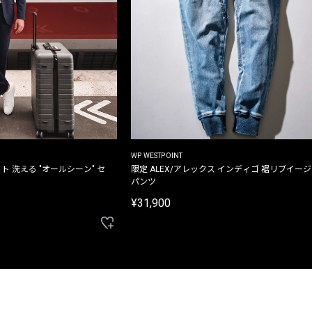
WP WESTPOINT
ト 洗える "オールシーン" セ
限定 ALEX/アレックス インディゴ 裾リブイー
パンツ
¥31,900