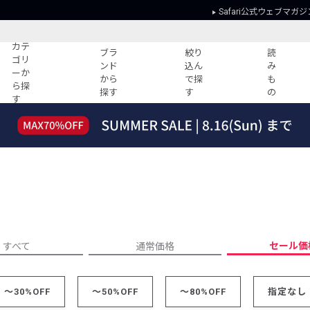
Safari公式ウェブマガジ
カテ
ブラ
絞り
読
ゴリ
ンド
込ん
み
ーか
から
で探
も
ら探
探す
す
の
す
読みもの
ガイド
ー
すべての記事
ショッピング
2026年のイチオシTシャツ！
初めての方
“WP”のイージーパンツを徹底解説&コ
Club Safari
ーデ紹介
よくある質問
HOTなコーデ TOP20
会社概要
ディネート
新ブランドご紹介！
会員利用規約
セール価
すべて
通常価格
人気記事ランキング
プライバシー
バイヤーズ レコメンド
特定商取引に
今週の別注アイテム
～30%OFF
～50%OFF
～80%OFF
指定なし
ウィークリーコーデ