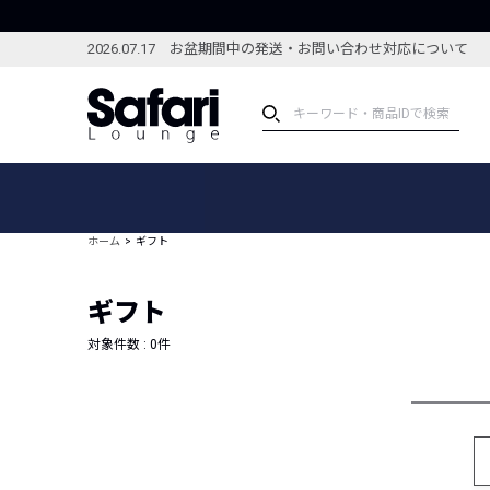
2026.07.17 お盆期間中の発送・お問い合わせ対応について
アイテム
スペシャル
カテゴリーから探す
スペシャルフィーチャ
ホーム
ギフト
ブランドから探す
特集記事
絞り込んで探す
ギフト
新着アイテム
コーディネート
編集部のおすすめアイテム
対象件数 :
0
件
編集部のおすすめコー
ランキング
雑誌・カタログ掲載アイテム
セール