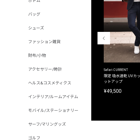
ボトム
バッグ
シューズ
ファッション雑貨
財布/小物
アクセサリー/時計
ACANTHUS
Safari CURRENT
別注限定 フード付き チェックシャツジャケット
限定 吸水速乾 UVカッ
ットアップ
ヘルス&コスメティクス
¥31,900
¥49,500
インテリア/ルームアイテム
モバイル/ステーショナリー
サーフ/マリングッズ
ゴルフ