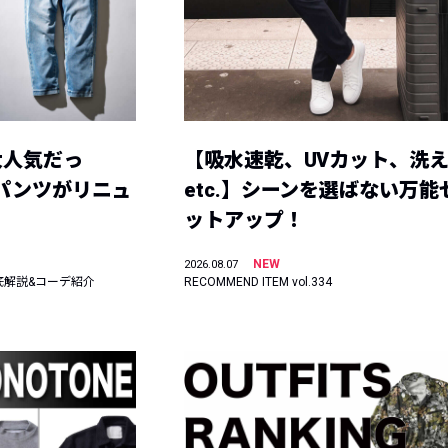
大人気だっ
【吸水速乾、UVカット、洗
ーパンツがリニュ
etc.】シーンを選ばない万能
ットアップ！
NEW
2026.08.07
底解説&コーデ紹介
RECOMMEND ITEM vol.334