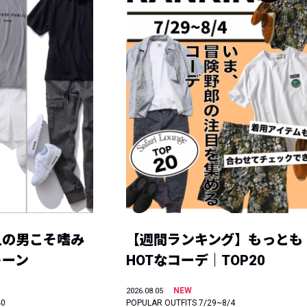
人の男こそ嗜み
【週間ランキング】もっとも
トーン
HOTなコーデ｜TOP20
NEW
2026.08.05
40
POPULAR OUTFITS 7/29~8/4