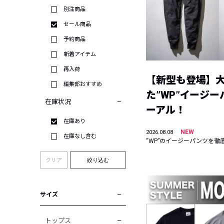
別注商品
セール商品
予約商品
新着アイテム
再入荷
【新型も登場】
編集部おすすめ
た”WP”イージ
在庫状況
ーアル！
在庫あり
NEW
2026.08.08
在庫なし含む
“WP”のイージーパンツを徹
クリア
絞り込む
サイズ
トップス