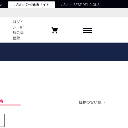
ン
Safari公式通販サイト
Safari BEST DELICIOUS
ログイ
ン・新
規会員
登録
ログイン・新規会員登録
お気に入りアイテム
ガイド
お気に入りブランド
お気に入り記事
最近チェックしたアイテム
格
価格の安い順
ポリシー
関する法律