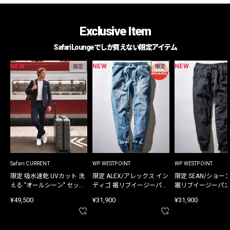
Exclusive Item
Safari Loungeでしか買えない限定アイテム
NEW
NEW
NEW
限定
限定
Safari CURRENT
WP WESTPOINT
WP WESTPOINT
限定 吸水速乾 UVカット 洗
限定 ALEX/アレックス イン
限定 SEAN/ショー
える "オールシーン" セット
ディゴ 裾リブイージーパン
裾リブイージーパン
アップ
ツ
¥49,500
¥31,900
¥31,900