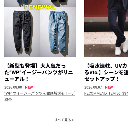
【新型も登場】大人気だっ
【吸水速乾、UV
た”WP”イージーパンツがリニ
るetc.】シーン
ューアル！
セットアップ！
NEW
NEW
2026.08.08
2026.08.07
“WP”のイージーパンツを徹底解説&コーデ
RECOMMEND ITEM vol.33
紹介
すべて見る