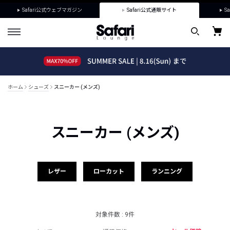
Safari公式ウェブマガジン
Safari公式通販サイト
Sa
ホーム
シューズ
スニーカー (メンズ)
スニーカー (メンズ)
レザー
ローカット
ランニング
対象件数 : 9件