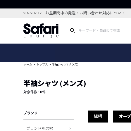
2026.07.17 お盆期間中の発送・お問い合わせ対応について
アイテム
スペシャル
カテゴリーから探す
スペシャルフィーチャ
ホーム
トップス
半袖シャツ (メンズ)
ブランドから探す
特集記事
絞り込んで探す
半袖シャツ (メンズ)
新着アイテム
コーディネート
編集部のおすすめアイテム
対象件数 :
0
件
編集部のおすすめコー
ランキング
雑誌・カタログ掲載アイテム
ブランド
セール
総柄
オー
ブランドを選択