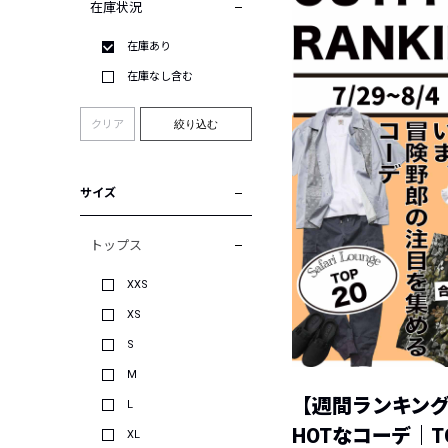
在庫状況
在庫あり
在庫なし含む
クリア
絞り込む
サイズ
トップス
XXS
XS
S
M
【週間ランキン
L
HOTなコーデ｜TO
XL