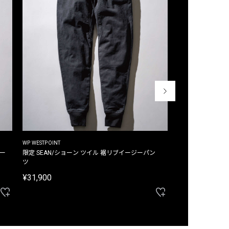
WP WESTPOINT
WP WESTPOINT
ジー
限定 SEAN/ショーン ツイル 裾リブイージーパン
限定 DAVID/デイヴィッド インデ
ツ
イージーパンツ
¥31,900
¥33,000