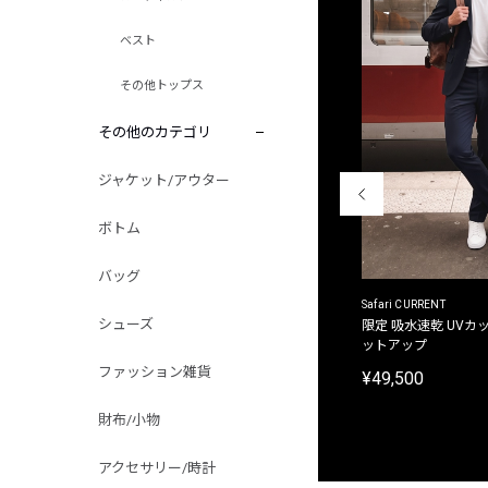
ベスト
その他トップス
その他のカテゴリ
ジャケット/アウター
ボトム
バッグ
ACANTHUS
Safari CURRENT
シューズ
別注限定 フード付き チェックシャツジャケット
限定 吸水速乾 UVカッ
ットアップ
¥31,900
ファッション雑貨
¥49,500
財布/小物
アクセサリー/時計