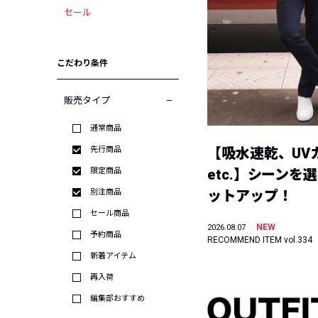
セール
こだわり条件
販売タイプ
通常商品
先行商品
【吸水速乾、UV
限定商品
etc.】シーンを
別注商品
ットアップ！
セール商品
NEW
2026.08.07
予約商品
RECOMMEND ITEM vol.334
新着アイテム
再入荷
編集部おすすめ