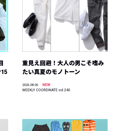
目
重見え回避！大人の男こそ嗜み
15
たい真夏のモノトーン
NEW
2026.08.06
WEEKLY COORDINATE vol.240