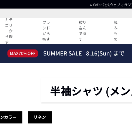
Safari公式ウェブマガジ
カテ
ブラ
絞り
読
ゴリ
ンド
込ん
み
ーか
から
で探
も
ら探
探す
す
の
す
読みもの
ガイド
ー
すべての記事
ショッピング
2026年のイチオシTシャツ！
初めての方
“WP”のイージーパンツを徹底解説&コ
Club Safari
ーデ紹介
よくある質問
半袖シャツ (メン
HOTなコーデ TOP20
会社概要
ディネート
新ブランドご紹介！
会員利用規約
人気記事ランキング
プライバシー
バイヤーズ レコメンド
特定商取引に
プンカラー
リネン
今週の別注アイテム
ウィークリーコーデ