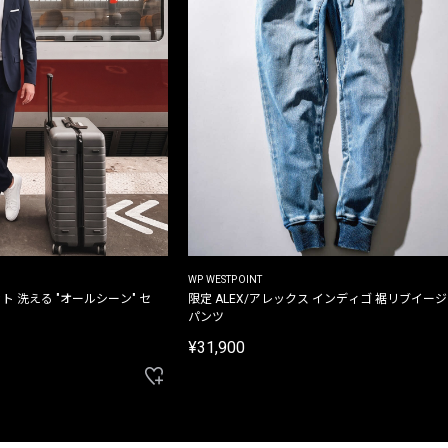
WP WESTPOINT
ト 洗える "オールシーン" セ
限定 ALEX/アレックス インディゴ 裾リブイー
パンツ
¥31,900