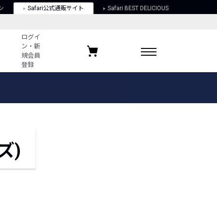
ン
Safari公式通販サイト
Safari BEST DELICIOUS
ログイ
ン・新
規会員
登録
ログイン・新規会員登録
お気に入りアイテム
ガイド
お気に入りブランド
お気に入り記事
最近チェックしたアイテム
ズ)
ポリシー
関する法律