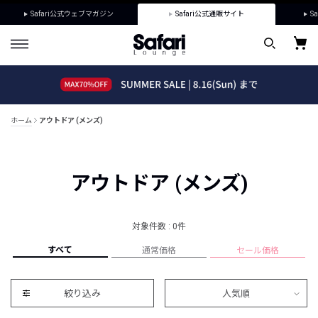
Safari公式ウェブマガジン
Safari公式通販サイト
Sa
ホーム
アウトドア (メンズ)
アウトドア (メンズ)
対象件数 : 0件
すべて
通常価格
セール価格
絞り込み
人気順