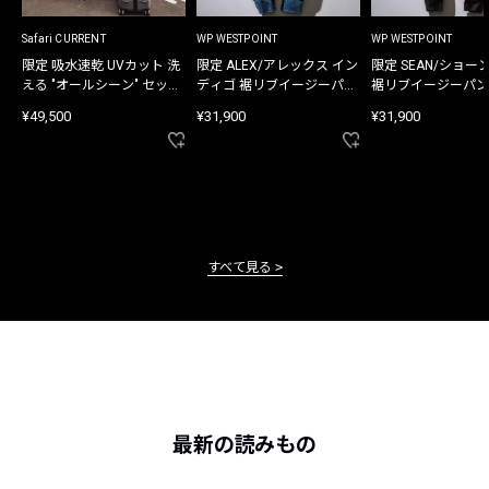
Safari CURRENT
WP WESTPOINT
WP WESTPOINT
限定 吸水速乾 UVカット 洗
限定 ALEX/アレックス イン
限定 SEAN/ショー
える "オールシーン" セット
ディゴ 裾リブイージーパン
裾リブイージーパン
アップ
ツ
¥49,500
¥31,900
¥31,900
すべて見る
最新の読みもの