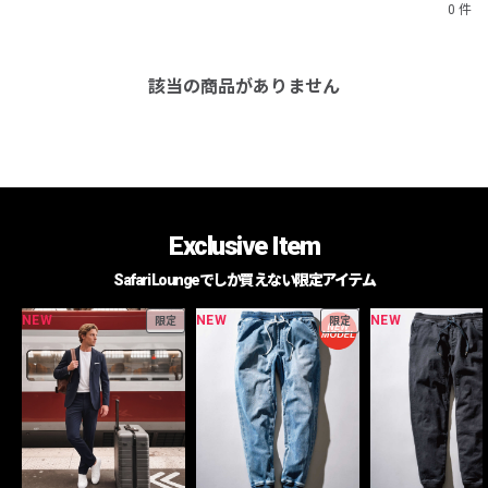
0 件
該当の商品がありません
Exclusive Item
Safari Loungeでしか買えない限定アイテム
NEW
NEW
NEW
限定
限定