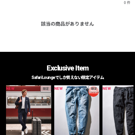
0 件
該当の商品がありません
Exclusive Item
Safari Loungeでしか買えない限定アイテム
NEW
NEW
NEW
限定
限定