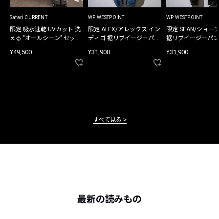
Safari CURRENT
WP WESTPOINT
WP WESTPOINT
限定 吸水速乾 UVカット 洗
限定 ALEX/アレックス イン
限定 SEAN/ショー
える "オールシーン" セット
ディゴ 裾リブイージーパン
裾リブイージーパン
アップ
ツ
¥49,500
¥31,900
¥31,900
すべて見る
最新の読みもの