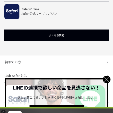
Safari Online
Safari公式ウェブマガジン
よくある質問
初めての方
Club Safariとは
LINE ID連携で欲しい商品を見逃さない！
ショッピングガイド
欲しい商品の買い逃しを防ぐ便利な通知をお届けします。
会社概要・規約
詳しくはこちら ＞
×