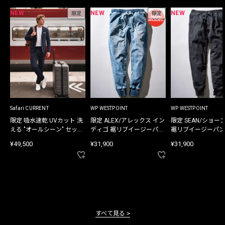
NEW
NEW
NEW
限定
限定
Safari CURRENT
WP WESTPOINT
WP WESTPOINT
限定 吸水速乾 UVカット 洗
限定 ALEX/アレックス イン
限定 SEAN/ショー
える "オールシーン" セット
ディゴ 裾リブイージーパン
裾リブイージーパン
アップ
ツ
¥49,500
¥31,900
¥31,900
すべて見る