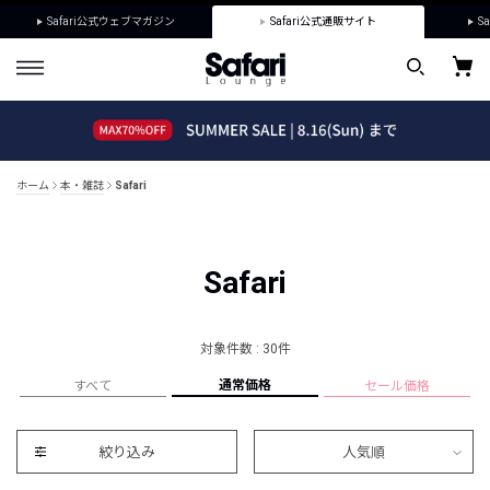
Safari公式ウェブマガジン
Safari公式通販サイト
Sa
ホーム
本・雑誌
Safari
Safari
対象件数 : 30件
通常価格
すべて
セール価格
絞り込み
人気順