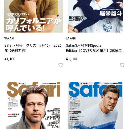
SAFARI
SAFARI
Safari7月号［クリス・パイン］2026
Safari3月号増刊Special
年【送料無料】
Edition［COVER:堀米雄斗］2026年
【送料無料】
¥1,100
¥1,100