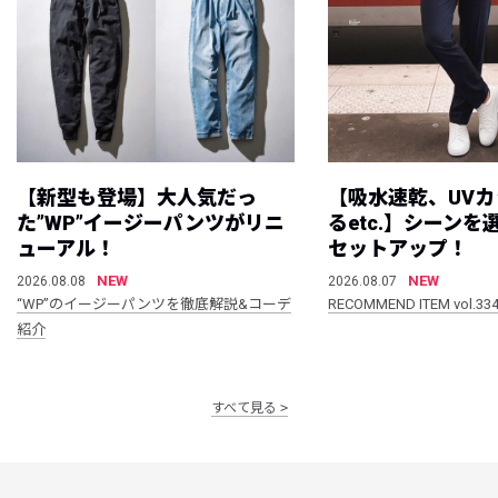
【新型も登場】大人気だっ
【吸水速乾、UV
た”WP”イージーパンツがリニ
るetc.】シーン
ューアル！
セットアップ！
NEW
NEW
2026.08.08
2026.08.07
“WP”のイージーパンツを徹底解説&コーデ
RECOMMEND ITEM vol.33
紹介
すべて見る