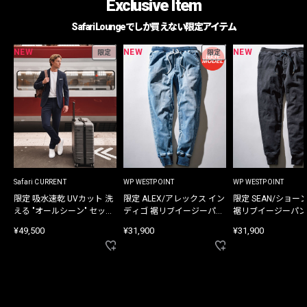
Exclusive Item
Safari Loungeでしか買えない限定アイテム
NEW
NEW
NEW
限定
限定
Safari CURRENT
WP WESTPOINT
WP WESTPOINT
限定 吸水速乾 UVカット 洗
限定 ALEX/アレックス イン
限定 SEAN/ショー
える "オールシーン" セット
ディゴ 裾リブイージーパン
裾リブイージーパン
アップ
ツ
¥49,500
¥31,900
¥31,900