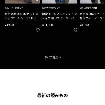
Safari CURRENT
WP WESTPOINT
WP WESTPOINT
限定 吸水速乾 UVカット 洗
限定 ALEX/アレックス イン
限定 SEAN/ショー
える "オールシーン" セット
ディゴ 裾リブイージーパン
裾リブイージーパン
アップ
ツ
¥49,500
¥31,900
¥31,900
すべて見る
最新の読みもの