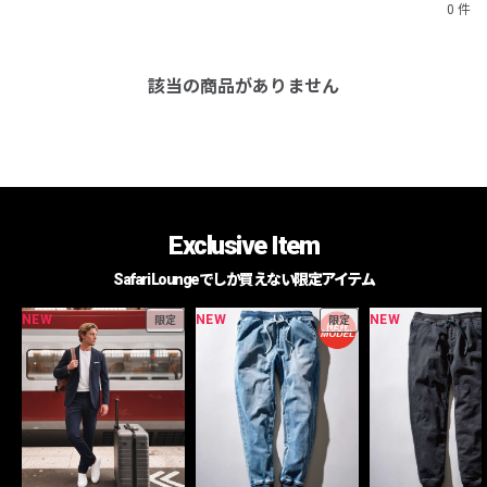
0 件
該当の商品がありません
Exclusive Item
Safari Loungeでしか買えない限定アイテム
NEW
NEW
NEW
限定
限定