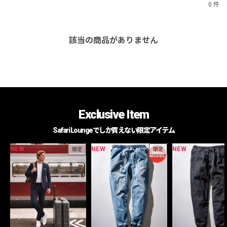
0 件
該当の商品がありません
Exclusive Item
Safari Loungeでしか買えない限定アイテム
NEW
NEW
NEW
限定
限定