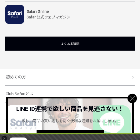
Safari Online
Safari公式ウェブマガジン
よくある質問
初めての方
Club Safariとは
LINE ID連携で欲しい商品を見逃さない！
ショッピングガイド
欲しい商品の買い逃しを防ぐ便利な通知をお届けします。
会社概要・規約
詳しくはこちら ＞
×