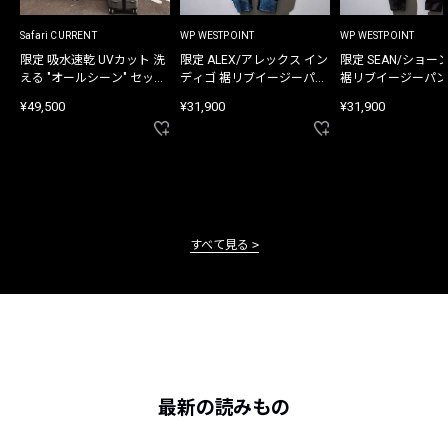
Safari CURRENT
WP WESTPOINT
WP WESTPOINT
限定 吸水速乾 UVカット 洗
限定 ALEX/アレックス イン
限定 SEAN/ショー
える "オールシーン" セット
ディゴ 裾リブイージーパン
裾リブイージーパン
アップ
ツ
¥49,500
¥31,900
¥31,900
すべて見る
最新の読みもの