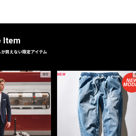
レコメンドアイテム
ピックアップアイテム
フォーカスブランド
セールおすすめアイテム
e Item
人気アイテム TOP 15
geでしか買えない限定アイテム
NEW
限定