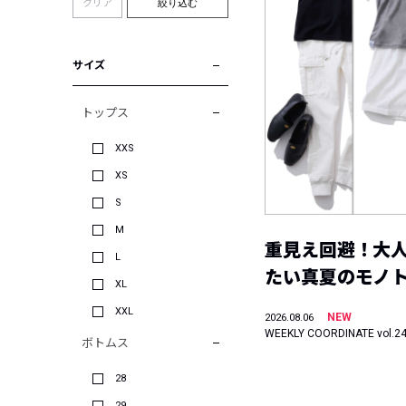
クリア
絞り込む
サイズ
トップス
XXS
XS
S
M
重見え回避！大
L
たい真夏のモノ
XL
XXL
NEW
2026.08.06
WEEKLY COORDINATE vol.2
ボトムス
28
29