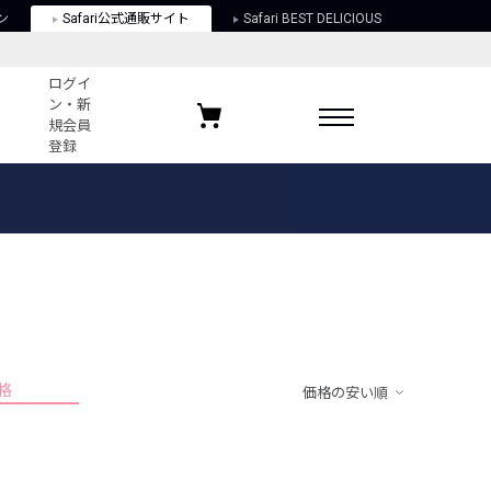
ン
Safari公式通販サイト
Safari BEST DELICIOUS
ログイ
ン・新
規会員
登録
ログイン・新規会員登録
お気に入りアイテム
ガイド
お気に入りブランド
お気に入り記事
最近チェックしたアイテム
格
価格の安い順
ポリシー
関する法律