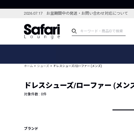
2026.07.17 お盆期間中の発送・お問い合わせ対応について
アイテム
スペシャル
カテゴリーから探す
スペシャルフィーチャ
ホーム
シューズ
ドレスシューズ/ローファー (メンズ)
ブランドから探す
特集記事
絞り込んで探す
ドレスシューズ/ローファー (メンズ
新着アイテム
コーディネート
編集部のおすすめアイテム
対象件数 :
0
件
編集部のおすすめコー
ランキング
雑誌・カタログ掲載アイテム
セール
ブランド