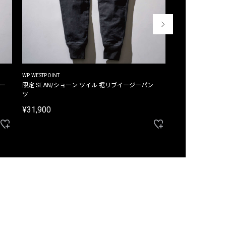
WP WESTPOINT
WP WESTPOINT
ジー
限定 SEAN/ショーン ツイル 裾リブイージーパン
限定 DAVID/デイヴィッド インデ
ツ
イージーパンツ
¥31,900
¥33,000