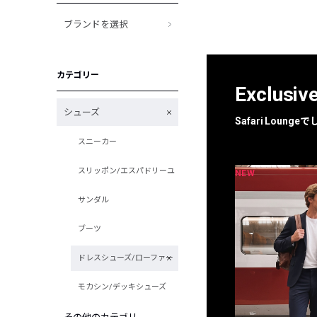
ブランドを選択
カテゴリー
Exclusiv
シューズ
Safari Loun
スニーカー
スリッポン/エスパドリーユ
NEW
NEW
限定
別注
サンダル
ブーツ
ドレスシューズ/ローファー
モカシン/デッキシューズ