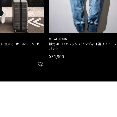
WP WESTPOINT
ト 洗える "オールシーン" セ
限定 ALEX/アレックス インディゴ 裾リブイー
パンツ
¥31,900