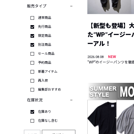
販売タイプ
通常商品
【新型も登場】
先行商品
た”WP”イージ
限定商品
ーアル！
別注商品
セール商品
NEW
2026.08.08
“WP”のイージーパンツを徹
予約商品
新着アイテム
再入荷
編集部おすすめ
在庫状況
在庫あり
在庫なし含む