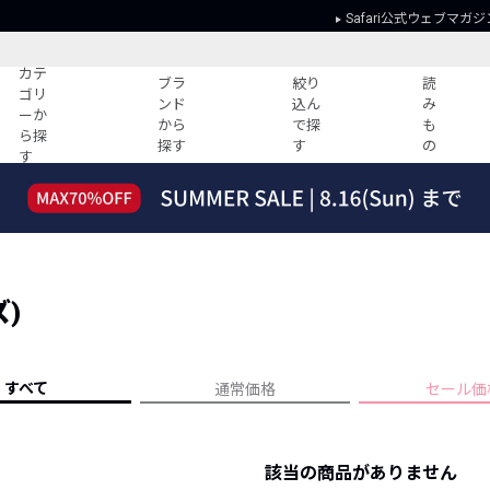
Safari公式ウェブマガジ
カテ
ブラ
絞り
読
ゴリ
ンド
込ん
み
ーか
から
で探
も
ら探
探す
す
の
す
読みもの
ガイド
ー
すべての記事
ショッピング
2026年のイチオシTシャツ！
初めての方
“WP”のイージーパンツを徹底解説&コ
Club Safari
ーデ紹介
)
よくある質問
HOTなコーデ TOP20
会社概要
ディネート
新ブランドご紹介！
会員利用規約
すべて
通常価格
セール価
人気記事ランキング
プライバシー
バイヤーズ レコメンド
特定商取引に
今週の別注アイテム
該当の商品がありません
ウィークリーコーデ