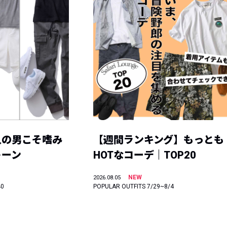
人の男こそ嗜み
【週間ランキング】もっとも
トーン
HOTなコーデ｜TOP20
NEW
2026.08.05
40
POPULAR OUTFITS 7/29~8/4