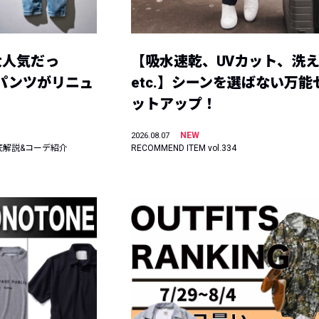
大人気だっ
【吸水速乾、UVカット、洗
ーパンツがリニュ
etc.】シーンを選ばない万能
ットアップ！
NEW
2026.08.07
底解説&コーデ紹介
RECOMMEND ITEM vol.334