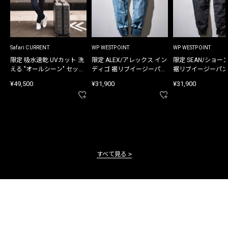
Safari CURRENT
WP WESTPOINT
WP WESTPOINT
限定 吸水速乾 UVカット 洗
限定 ALEX/アレックス イン
限定 SEAN/ショー
える "オールシーン" セット
ディゴ 裾リブイージーパン
裾リブイージーパン
アップ
ツ
¥49,500
¥31,900
¥31,900
すべて見る