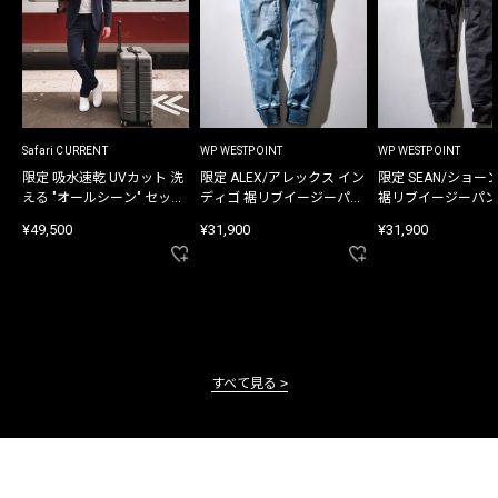
Safari CURRENT
WP WESTPOINT
WP WESTPOINT
限定 吸水速乾 UVカット 洗
限定 ALEX/アレックス イン
限定 SEAN/ショー
える "オールシーン" セット
ディゴ 裾リブイージーパン
裾リブイージーパン
アップ
ツ
¥49,500
¥31,900
¥31,900
すべて見る