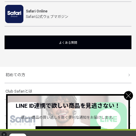
Safari Online
Safari公式ウェブマガジン
よくある質問
初めての方
Club Safariとは
LINE ID連携で欲しい商品を見逃さない！
ショッピングガイド
欲しい商品の買い逃しを防ぐ便利な通知をお届けします。
会社概要・規約
詳しくはこちら ＞
×