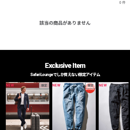
0 件
該当の商品がありません
Exclusive Item
Safari Loungeでしか買えない限定アイテム
NEW
NEW
NEW
限定
限定