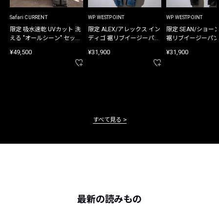
Safari CURRENT
WP WESTPOINT
WP WESTPOINT
限定 吸水速乾 UVカット 洗
限定 ALEX/アレックス イン
限定 SEAN/ショー
える "オールシーン" セット
ディゴ 裾リブイージーパン
裾リブイージーパン
アップ
ツ
¥49,500
¥31,900
¥31,900
すべて見る
最新の読みもの