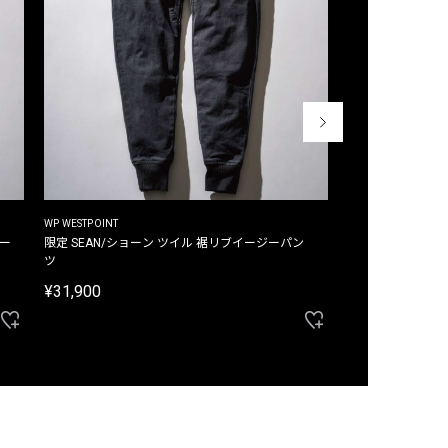
WP WESTPOINT
WP WESTPOINT
ジー
限定 SEAN/ショーン ツイル 裾リブイージーパン
限定 DAVID/デイヴィッド インデ
ツ
イージーパンツ
¥31,900
¥33,000