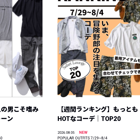
人の男こそ嗜み
【週間ランキング】もっとも
トーン
HOTなコーデ｜TOP20
NEW
2026.08.05
40
POPULAR OUTFITS 7/29~8/4