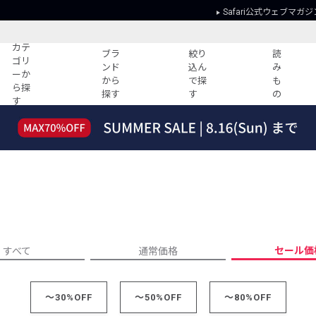
Safari公式ウェブマガジ
カテ
ブラ
絞り
読
ゴリ
ンド
込ん
み
ーか
から
で探
も
ら探
探す
す
の
す
読みもの
ガイド
ー
すべての記事
ショッピング
2026年のイチオシTシャツ！
初めての方
“WP”のイージーパンツを徹底解説&コ
Club Safari
ーデ紹介
よくある質問
HOTなコーデ TOP20
会社概要
ディネート
新ブランドご紹介！
会員利用規約
セール価
すべて
通常価格
人気記事ランキング
プライバシー
バイヤーズ レコメンド
特定商取引に
今週の別注アイテム
～30%OFF
～50%OFF
～80%OFF
ウィークリーコーデ