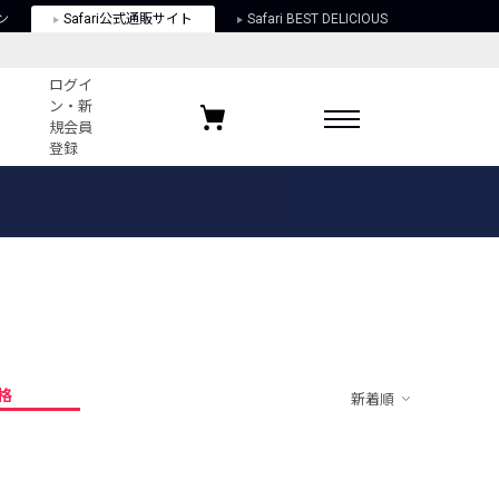
ン
Safari公式通販サイト
Safari BEST DELICIOUS
ログイ
ン・新
規会員
登録
ログイン・新規会員登録
お気に入りアイテム
ガイド
お気に入りブランド
お気に入り記事
最近チェックしたアイテム
格
新着順
ポリシー
関する法律