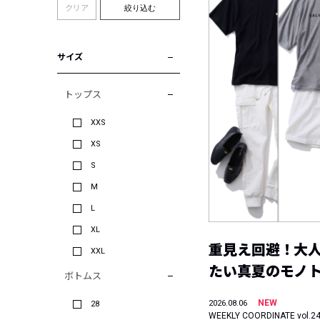
クリア
絞り込む
サイズ
トップス
XXS
XS
S
M
L
XL
重見え回避！大
XXL
たい真夏のモノ
ボトムス
NEW
2026.08.06
28
WEEKLY COORDINATE vol.2