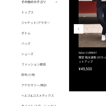
その他のカテゴリ
トップス
ジャケット/アウター
ボトム
バッグ
ACANTHUS
Safari CURRENT
シューズ
別注限定 フード付き チェックシャツジャケット
限定 吸水速乾 UVカッ
ットアップ
¥31,900
ファッション雑貨
¥49,500
財布/小物
アクセサリー/時計
ヘルス&コスメティクス