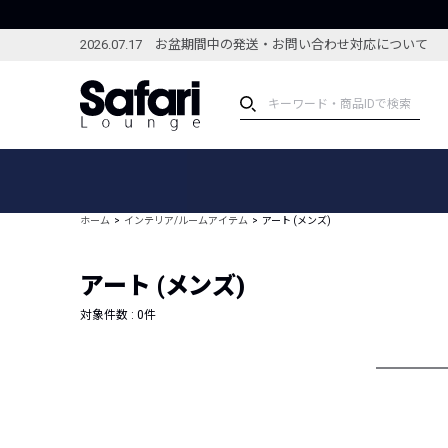
2026.07.17 お盆期間中の発送・お問い合わせ対応について
アイテム
スペシャル
カテゴリーから探す
スペシャルフィーチャ
ホーム
インテリア/ルームアイテム
アート (メンズ)
ブランドから探す
特集記事
絞り込んで探す
アート (メンズ)
新着アイテム
コーディネート
編集部のおすすめアイテム
対象件数 :
0
件
編集部のおすすめコー
ランキング
雑誌・カタログ掲載アイテム
セール