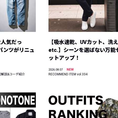
大人気だっ
【吸水速乾、UVカット、洗
ーパンツがリニュ
etc.】シーンを選ばない万能
ットアップ！
NEW
2026.08.07
底解説&コーデ紹介
RECOMMEND ITEM vol.334