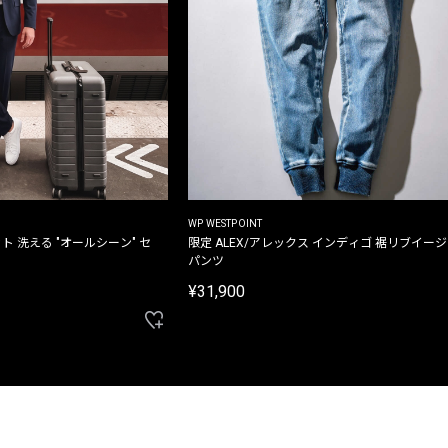
WP WESTPOINT
ト 洗える "オールシーン" セ
限定 ALEX/アレックス インディゴ 裾リブイー
パンツ
¥31,900