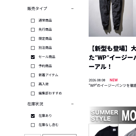
販売タイプ
通常商品
先行商品
限定商品
【新型も登場】
別注商品
た”WP”イージ
セール商品
ーアル！
予約商品
新着アイテム
NEW
2026.08.08
再入荷
“WP”のイージーパンツを徹
編集部おすすめ
在庫状況
在庫あり
在庫なし含む