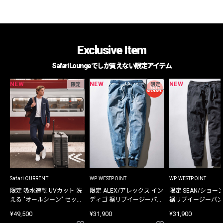
Exclusive Item
Safari Loungeでしか買えない限定アイテム
NEW
NEW
NEW
限定
限定
Safari CURRENT
WP WESTPOINT
WP WESTPOINT
限定 吸水速乾 UVカット 洗
限定 ALEX/アレックス イン
限定 SEAN/ショー
える "オールシーン" セット
ディゴ 裾リブイージーパン
裾リブイージーパン
アップ
ツ
¥49,500
¥31,900
¥31,900