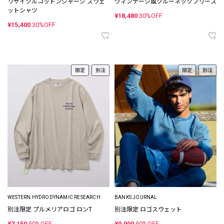
リサイクルコットンジャージ スウェ
ヴィンテージ風クルーネックフリース
ットシャツ
¥18,480
30%OFF
¥15,400
30%OFF
限定
別注
限定
別注
WESTERN HYDRODYNAMIC RESEARCH
BANKS JOURNAL
別注限定 プルメリアロゴ ロンT
別注限定 ロゴスウェット
¥7,150
50%OFF
¥9,900
50%OFF