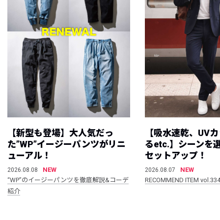
【新型も登場】大人気だっ
【吸水速乾、UV
た”WP”イージーパンツがリニ
るetc.】シーン
ューアル！
セットアップ！
NEW
NEW
2026.08.08
2026.08.07
“WP”のイージーパンツを徹底解説&コーデ
RECOMMEND ITEM vol.33
紹介