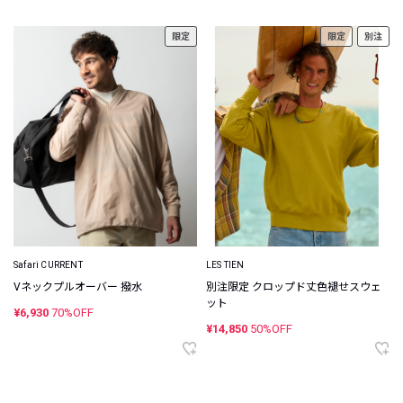
限定
限定
別注
Safari CURRENT
LES TIEN
Vネックプルオーバー 撥水
別注限定 クロップド丈色褪せスウェ
ット
¥6,930
70%OFF
¥14,850
50%OFF