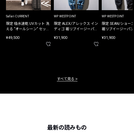
Safari CURRENT
WP WESTPOINT
WP WESTPOINT
限定 吸水速乾 UVカット 洗
限定 ALEX/アレックス イン
限定 SEAN/ショー
える "オールシーン" セット
ディゴ 裾リブイージーパン
裾リブイージーパン
アップ
ツ
¥49,500
¥31,900
¥31,900
すべて見る
最新の読みもの