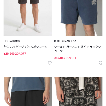
EPOCA UOMO
DEUS EX MACHINA
別注 ハイゲージ パイル地ショーツ
シールド ガーメントダイ トラックシ
ョーツ
¥20,240
20%OFF
¥13,860
30%OFF