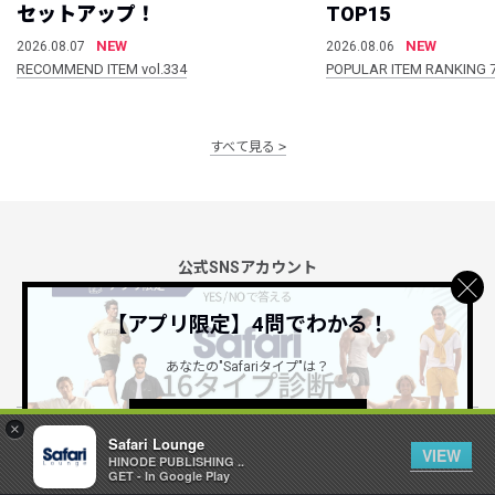
セットアップ！
TOP15
NEW
NEW
2026.08.07
2026.08.06
RECOMMEND ITEM vol.334
POPULAR ITEM RANKING 
すべて見る
公式SNSアカウント
【アプリ限定】4問でわかる！
あなたの"Safariタイプ"は？
詳しくはこちら ＞
×
Safari Lounge
Safari Lounge アプリ
VIEW
HINODE PUBLISHING ..
限定の機能もあるアプリでサクサクお買い物
GET - In Google Play