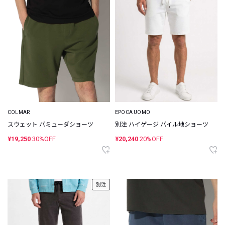
COLMAR
EPOCA UOMO
スウェット バミューダショーツ
別注 ハイゲージ パイル地ショーツ
¥19,250
30%OFF
¥20,240
20%OFF
別注