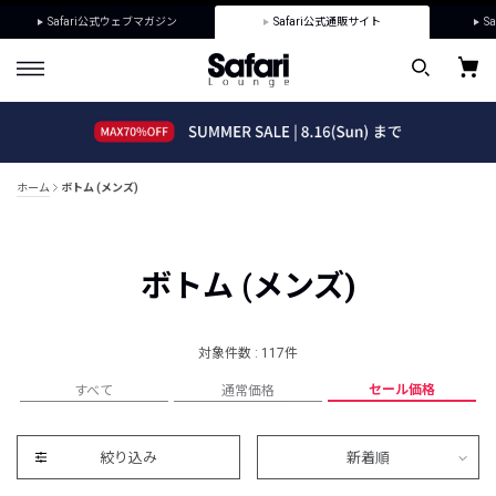
Safari公式ウェブマガジン
Safari公式通販サイト
Sa
ホーム
ボトム (メンズ)
ボトム (メンズ)
対象件数 : 117件
セール価格
すべて
通常価格
絞り込み
新着順