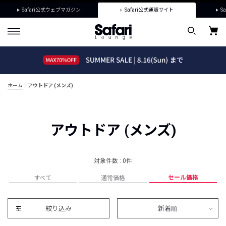
Safari公式ウェブマガジン
Safari公式通販サイト
Sa
ホーム
アウトドア (メンズ)
アウトドア (メンズ)
対象件数 : 0件
セール価格
すべて
通常価格
絞り込み
新着順