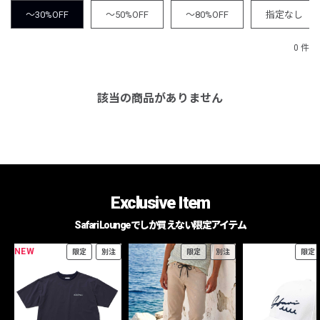
～30%OFF
～50%OFF
～80%OFF
指定なし
0 件
該当の商品がありません
Exclusive Item
Safari Loungeでしか買えない限定アイテム
NEW
限定
別注
限定
別注
限定