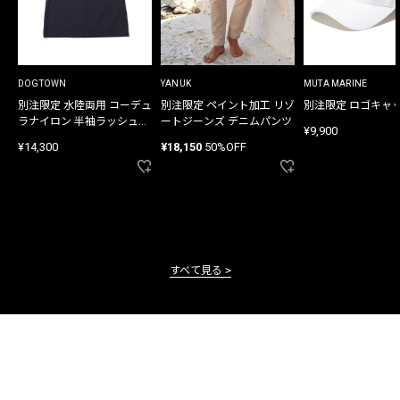
DOGTOWN
YANUK
MUTA MARINE
別注限定 水陸両用 コーデュ
別注限定 ペイント加工 リゾ
別注限定 ロゴキャ
ラナイロン 半袖ラッシュガ
ートジーンズ デニムパンツ
¥9,900
ード
¥14,300
¥18,150
50%OFF
すべて見る