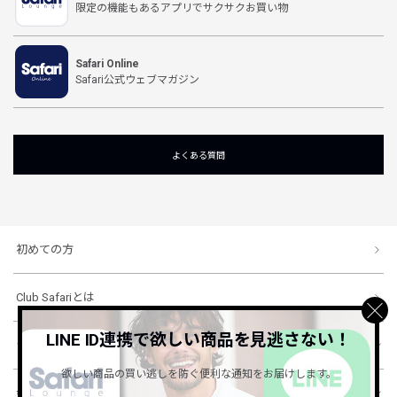
限定の機能もあるアプリでサクサクお買い物
Safari Online
Safari公式ウェブマガジン
よくある質問
初めての方
Club Safariとは
LINE ID連携で欲しい商品を見逃さない！
ショッピングガイド
欲しい商品の買い逃しを防ぐ便利な通知をお届けします。
会社概要・規約