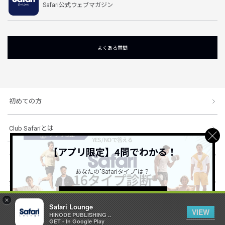
Safari公式ウェブマガジン
よくある質問
初めての方
Club Safariとは
【アプリ限定】4問でわかる！
ショッピングガイド
あなたの"Safariタイプ"は？
会社概要・規約
詳しくはこちら ＞
×
Safari Lounge
VIEW
HINODE PUBLISHING ..
© 1996-2026 HINODE PUBLISHING co., ltd. All Rights Reserved.
GET - In Google Play