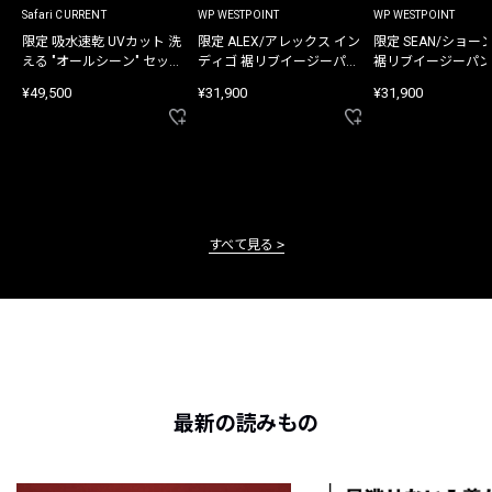
Safari CURRENT
WP WESTPOINT
WP WESTPOINT
限定 吸水速乾 UVカット 洗
限定 ALEX/アレックス イン
限定 SEAN/ショー
える "オールシーン" セット
ディゴ 裾リブイージーパン
裾リブイージーパン
アップ
ツ
¥49,500
¥31,900
¥31,900
すべて見る
最新の読みもの