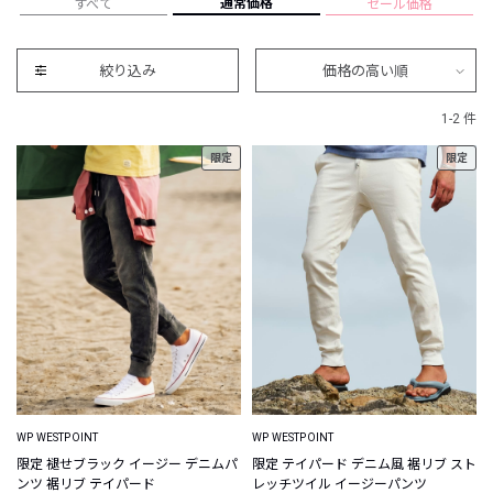
通常価格
すべて
セール価格
絞り込み
価格の高い順
1-2 件
限定
限定
WP WESTPOINT
WP WESTPOINT
限定 褪せブラック イージー デニムパ
限定 テイパード デニム風 裾リブ スト
ンツ 裾リブ テイパード
レッチツイル イージーパンツ