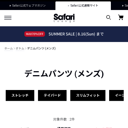
Safari公式ウェブマガジン
Safari公式通販サイト
Sa
ホーム
ボトム
デニムパンツ (メンズ)
デニムパンツ (メンズ)
ストレッチ
テイパード
スリムフィット
イージ
対象件数 : 2件