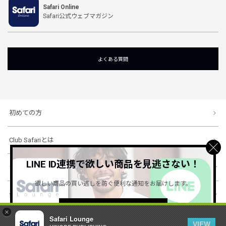
Safari Online
Safari公式ウェブマガジン
よくある質問
初めての方
Club Safariとは
LINE ID連携で欲しい商品を見逃さない！
ショッピングガイド
欲しい商品の買い逃しを防ぐ便利な通知をお届けします。
会社概要・規約
詳しくはこちら ＞
×
Safari Lounge
VIEW