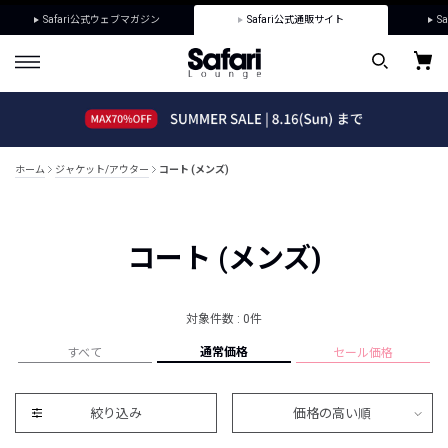
Safari公式ウェブマガジン
Safari公式通販サイト
Sa
ホーム
ジャケット/アウター
コート (メンズ)
コート (メンズ)
対象件数 : 0件
通常価格
すべて
セール価格
絞り込み
価格の高い順