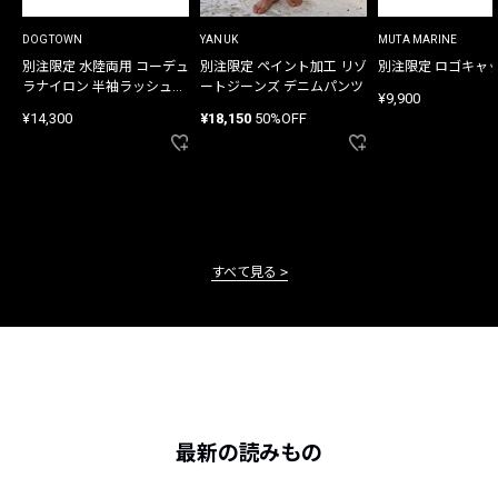
DOGTOWN
YANUK
MUTA MARINE
別注限定 水陸両用 コーデュ
別注限定 ペイント加工 リゾ
別注限定 ロゴキャ
ラナイロン 半袖ラッシュガ
ートジーンズ デニムパンツ
¥9,900
ード
¥14,300
¥18,150
50%OFF
すべて見る
最新の読みもの