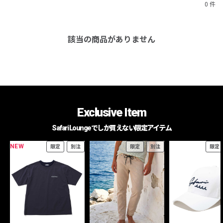
0 件
該当の商品がありません
Exclusive Item
Safari Loungeでしか買えない限定アイテム
NEW
限定
別注
限定
別注
限定