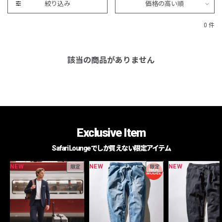
絞り込み
価格の高い順
0 件
該当の商品がありません
Exclusive Item
Safari Loungeでしか買えない限定アイテム
NEW
NEW
NEW
限定
限定