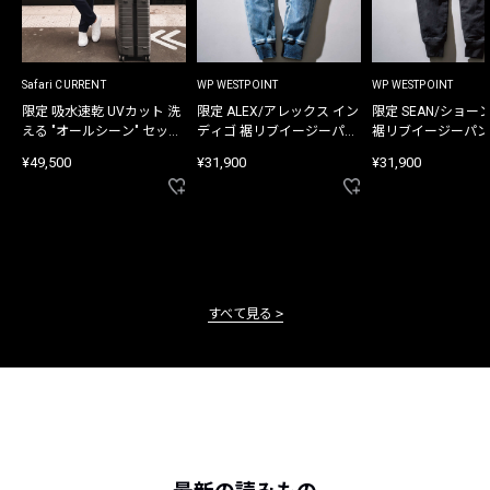
Safari CURRENT
WP WESTPOINT
WP WESTPOINT
限定 吸水速乾 UVカット 洗
限定 ALEX/アレックス イン
限定 SEAN/ショー
える "オールシーン" セット
ディゴ 裾リブイージーパン
裾リブイージーパン
アップ
ツ
¥49,500
¥31,900
¥31,900
すべて見る