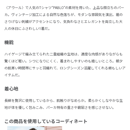
〈アウール〉で人気のTシャツ“PABLO”の素材を用いた、上品な顔立ちのパー
カ。ヴィンテージ加工による自然な色落ちが、モダンな雰囲気を演出。裾の
さりげない刺繍がアクセントになり、気負わなさとエレガントを両立した大
人の休日にふさわしい1着だ。
機能
ハイゲージで編み立てられた二重組織の生地は、適度な肉感がありながらも
驚くほど軽い。シワになりにくく、着まわしやすいのも嬉しいところ。朝夕
の肌寒い時間帯にサッと羽織れて、ロングシーズン活躍してくれる頼もしいア
イテムだ。
着心地
長綿を贅沢に使用しているから、肌触りがなめらか。柔らかくしなやかな生
地が体を優しく包みこみ、パーカ特有の重さや窮屈さを感じさせない。
この商品を使用しているコーディネート