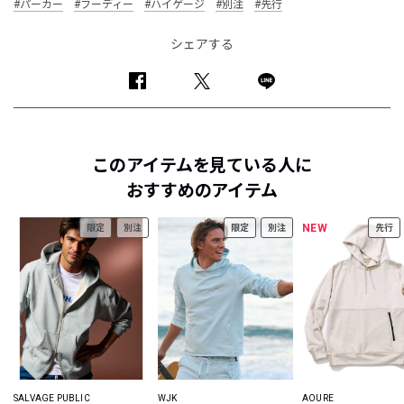
#パーカー
#フーディー
#ハイゲージ
#別注
#先行
シェアする
このアイテムを見ている人に
おすすめのアイテム
NEW
限定
別注
限定
別注
先行
SALVAGE PUBLIC
WJK
AOURE