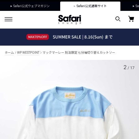
Safari公式ウェブマガジン
Safari公式通販サイト
Sa
ホーム
WP WESTPOINT
マックマーレー 別注限定 七分袖切り替えカットソー
2
/
17