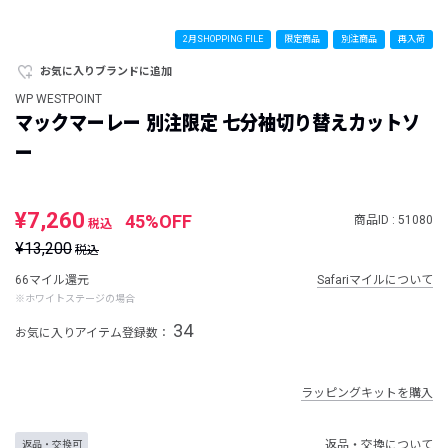
2月SHOPPING FILE
限定商品
別注商品
再入荷
お気に入りブランドに追加
WP WESTPOINT
マックマーレー 別注限定 七分袖切り替えカットソ
ー
¥7,260
45%OFF
商品ID : 51080
税込
¥13,200
税込
66マイル還元
Safariマイルについて
※ホワイトステージの場合
34
お気に入りアイテム登録数：
ラッピングキットを購入
返品・交換について
返品・交換可