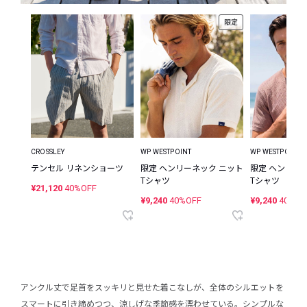
限定
CROSSLEY
WP WESTPOINT
WP WESTPOINT
テンセル リネンショーツ
限定 ヘンリーネック ニット
限定 ヘンリー
Tシャツ
Tシャツ
¥21,120
40%OFF
¥9,240
40%OFF
¥9,240
40%OF
アンクル丈で足首をスッキリと見せた着こなしが、全体のシルエットを
スマートに引き締めつつ、涼しげな季節感を漂わせている。シンプルな