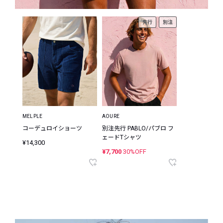
先行
別注
MELPLE
AOURE
コーデュロイショーツ
別注先行 PABLO/パブロ フ
ェードTシャツ
¥14,300
¥7,700
30%OFF