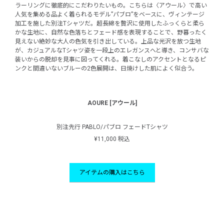
ラーリングに徹底的にこだわりたいもの。こちらは〈アウール〉で高い
人気を集める品よく着られるモデル”パブロ”をベースに、ヴィンテージ
加工を施した別注Tシャツだ。超長綿を贅沢に使用したふっくらと柔ら
かな生地に、自然な色落ちとフェード感を表現することで、野暮ったく
見えない絶妙な大人の色気を引き出している。上品な光沢を放つ生地
が、カジュアルなTシャツ姿を一段上のエレガンスへと導き、コンサバな
装いからの脱却を見事に図ってくれる。着こなしのアクセントとなるピ
ンクと間違いないブルーの2色展開は、日焼けした肌によく似合う。
AOURE [アウール]
別注先行 PABLO/パブロ フェードTシャツ
¥11,000 税込
アイテムの購入はこちら