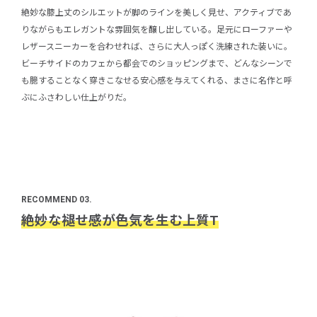
絶妙な膝上丈のシルエットが脚のラインを美しく見せ、アクティブであ
りながらもエレガントな雰囲気を醸し出している。足元にローファーや
レザースニーカーを合わせれば、さらに大人っぽく洗練された装いに。
ビーチサイドのカフェから都会でのショッピングまで、どんなシーンで
も臆することなく穿きこなせる安心感を与えてくれる、まさに名作と呼
ぶにふさわしい仕上がりだ。
RECOMMEND 03.
絶妙な褪せ感が色気を生む上質T