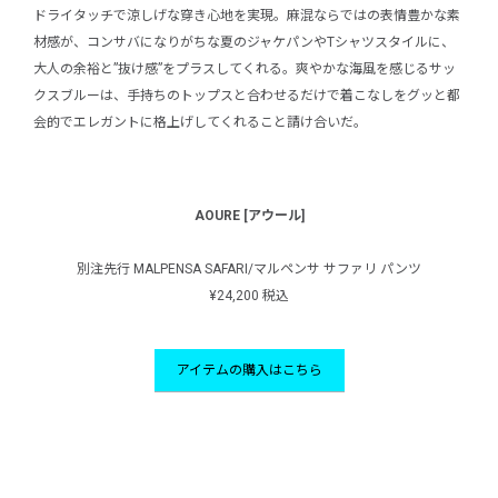
ドライタッチで涼しげな穿き心地を実現。麻混ならではの表情豊かな素
材感が、コンサバになりがちな夏のジャケパンやTシャツスタイルに、
大人の余裕と”抜け感”をプラスしてくれる。爽やかな海風を感じるサッ
クスブルーは、手持ちのトップスと合わせるだけで着こなしをグッと都
会的でエレガントに格上げしてくれること請け合いだ。
AOURE [アウール]
別注先行 MALPENSA SAFARI/マルペンサ サファリ パンツ
¥24,200 税込
アイテムの購入はこちら