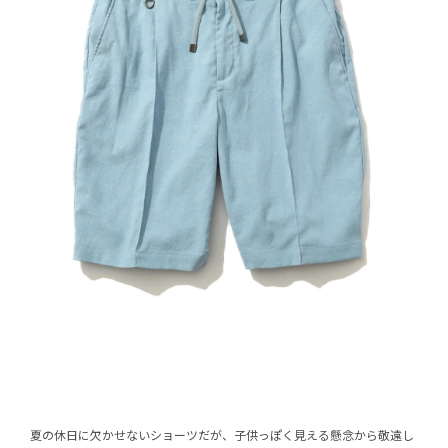
夏の休日に欠かせないショーツだが、子供っぽく見える懸念から敬遠し