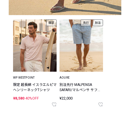
限定
先行
別注
WP WESTPOINT
AOURE
限定 超長綿 イスラエルピマ
別注先行 MALPENSA
ヘンリーネックTシャツ
SAFARI/マルペンサ サファ
リ ショーツ
¥8,580
40%OFF
¥22,000