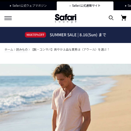
Safari公式ウェブマガジン
Safari公式通販サイト
Sa
ホーム
読みもの
【脱・コンサバ】爽やか上品な夏男は〈アウール〉を選ぶ！