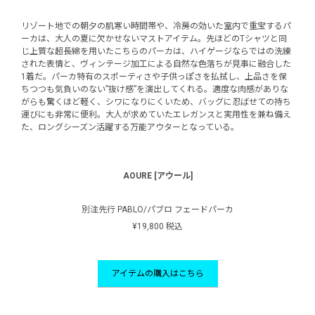
リゾート地での朝夕の肌寒い時間帯や、冷房の効いた室内で重宝するパ
ーカは、大人の夏に欠かせないマストアイテム。先ほどのTシャツと同
じ上質な超長綿を用いたこちらのパーカは、ハイゲージならではの洗練
された表情と、ヴィンテージ加工による自然な色落ちが見事に融合した
1着だ。パーカ特有のスポーティさや子供っぽさを払拭し、上品さを保
ちつつも気負いのない”抜け感”を演出してくれる。適度な肉感がありな
がらも驚くほど軽く、シワになりにくいため、バッグに忍ばせての持ち
運びにも非常に便利。大人が求めていたエレガンスと実用性を兼ね備え
た、ロングシーズン活躍する万能アウターとなっている。
AOURE [アウール]
別注先行 PABLO/パブロ フェードパーカ
¥19,800 税込
アイテムの購入はこちら