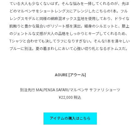
ている大人も少なくないはず。そんな悩みを一掃してくれるのが、先ほ
どのマルペンサをショートレングスにアレンジしたこちらの1本。フル
レングスモデルと同様の綿麻混オックス生地を使用しており、ドライな
肌触りと豊かな風合いがリゾート感を演出。細身のシルエットと、膝上
のジェントルな丈感が大人の品格をしっかりとキープしてくれるため、
Tシャツと合わせても決してラフになりすぎない。そんな1本を清々しい
ブルーに別注。夏の着まわしにおいて心強い切り札となるボトムスだ。
AOURE [アウール]
別注先行 MALPENSA SAFARI/マルペンサ サファリ ショーツ
¥22,000 税込
アイテムの購入はこちら