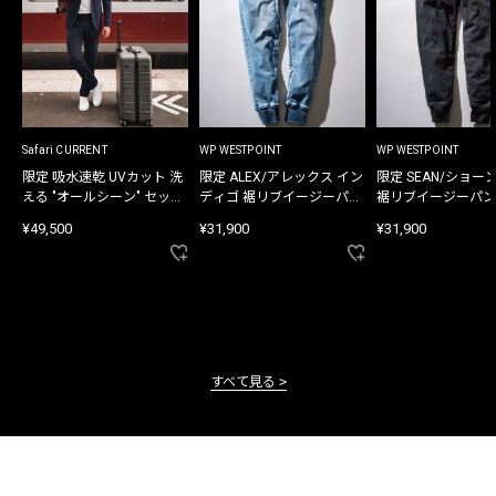
Safari CURRENT
WP WESTPOINT
WP WESTPOINT
限定 吸水速乾 UVカット 洗
限定 ALEX/アレックス イン
限定 SEAN/ショー
える "オールシーン" セット
ディゴ 裾リブイージーパン
裾リブイージーパン
アップ
ツ
¥49,500
¥31,900
¥31,900
すべて見る