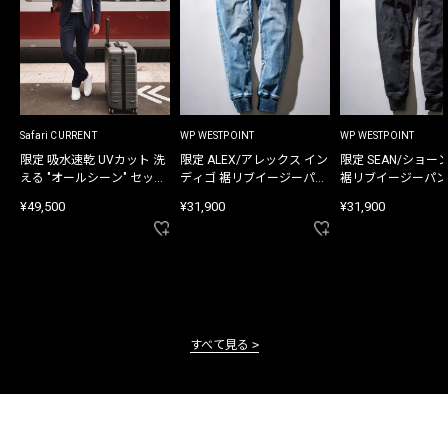
Safari CURRENT
WP WESTPOINT
WP WESTPOINT
限定 吸水速乾 UVカット 洗
限定 ALEX/アレックス イン
限定 SEAN/ショー
える "オールシーン" セット
ディゴ 裾リブイージーパン
裾リブイージーパン
アップ
ツ
¥49,500
¥31,900
¥31,900
すべて見る