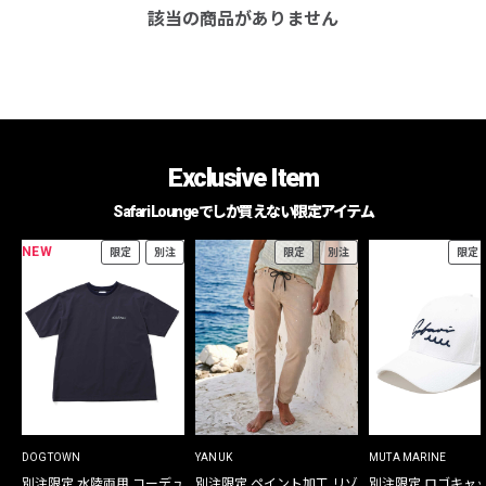
該当の商品がありません
Exclusive Item
Safari Loungeでしか買えない限定アイテム
NEW
限定
別注
限定
別注
限定
DOGTOWN
YANUK
MUTA MARINE
別注限定 水陸両用 コーデュ
別注限定 ペイント加工 リゾ
別注限定 ロゴキャ