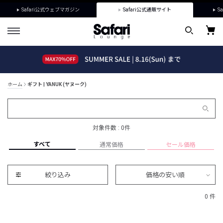
Safari公式ウェブマガジン
Safari公式通販サイト
Sa
ホーム
ギフト | YANUK (ヤヌーク)
対象件数 : 0件
すべて
通常価格
セール価格
絞り込み
価格の安い順
0 件