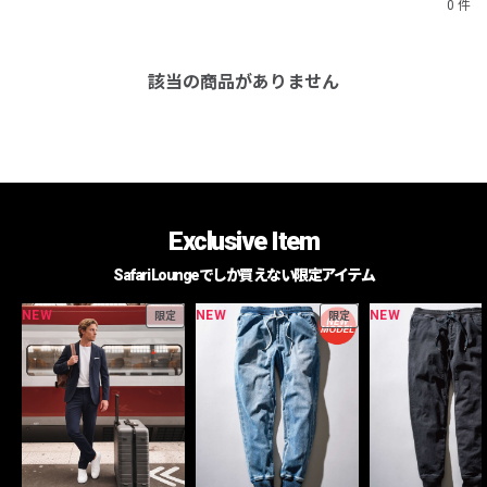
0 件
該当の商品がありません
Exclusive Item
Safari Loungeでしか買えない限定アイテム
NEW
NEW
NEW
限定
限定