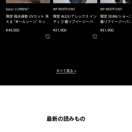
Safari CURRENT
WP WESTPOINT
WP WESTPOINT
限定 吸水速乾 UVカット 洗
限定 ALEX/アレックス イン
限定 SEAN/ショー
える "オールシーン" セット
ディゴ 裾リブイージーパン
裾リブイージーパン
アップ
ツ
¥49,500
¥31,900
¥31,900
すべて見る
最新の読みもの