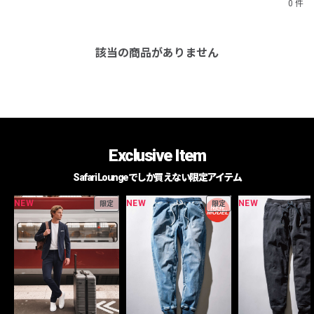
0 件
該当の商品がありません
Exclusive Item
Safari Loungeでしか買えない限定アイテム
NEW
NEW
NEW
限定
限定