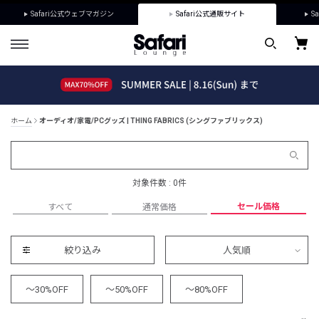
Safari公式ウェブマガジン
Safari公式通販サイト
Sa
ホーム
オーディオ/家電/PCグッズ | THING FABRICS (シングファブリックス)
対象件数 : 0件
セール価格
すべて
通常価格
絞り込み
人気順
～30%OFF
～50%OFF
～80%OFF