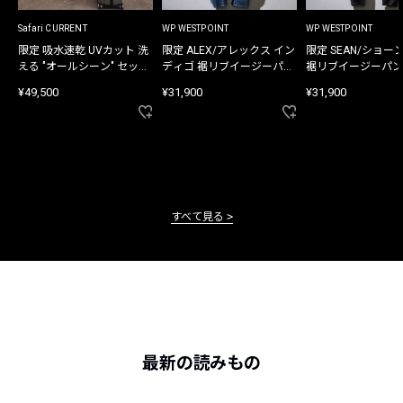
Safari CURRENT
WP WESTPOINT
WP WESTPOINT
限定 吸水速乾 UVカット 洗
限定 ALEX/アレックス イン
限定 SEAN/ショー
える "オールシーン" セット
ディゴ 裾リブイージーパン
裾リブイージーパン
アップ
ツ
¥49,500
¥31,900
¥31,900
すべて見る
最新の読みもの