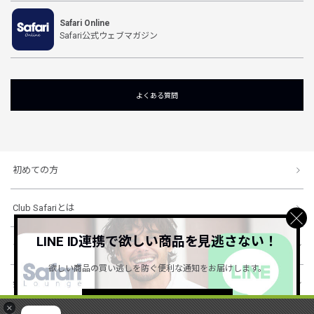
Safari Online
Safari公式ウェブマガジン
よくある質問
初めての方
Club Safariとは
LINE ID連携で欲しい商品を見逃さない！
ショッピングガイド
欲しい商品の買い逃しを防ぐ便利な通知をお届けします。
会社概要・規約
詳しくはこちら ＞
×