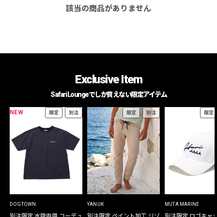
該当の商品がありません
Exclusive Item
Safari Loungeでしか買えない限定アイテム
NEW
限定
別注
限定
別注
限定
DOGTOWN
YANUK
MUTA MARINE
別注限定 水陸両用 コーデュ
別注限定 ペイント加工 リゾ
別注限定 ロゴキャ