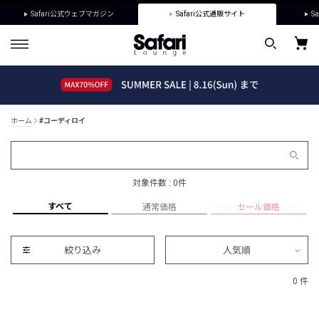
Safari公式ウェブマガジン
Safari公式通販サイト
Sa
ホーム
#コーディロイ
対象件数 : 0件
すべて
通常価格
セール価格
絞り込み
人気順
0 件