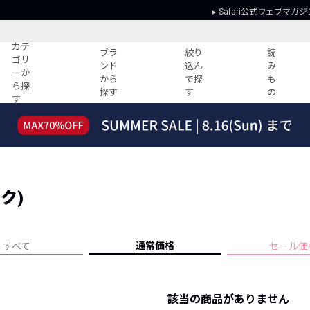
Safari公式ウェブマガジ
カテ
ブラ
絞り
読
ゴリ
ンド
込ん
み
ーか
から
で探
も
ら探
探す
す
の
す
読みもの
ガイド
ー
すべての記事
ショッピング
2026年のイチオシTシャツ！
初めての方
“WP”のイージーパンツを徹底解説&コ
Club Safari
ーデ紹介
ク)
よくある質問
HOTなコーデ TOP20
会社概要
ディネート
新ブランドご紹介！
会員利用規約
通常価格
すべて
セール価
人気記事ランキング
プライバシー
バイヤーズ レコメンド
特定商取引に
今週の別注アイテム
該当の商品がありません
ウィークリーコーデ