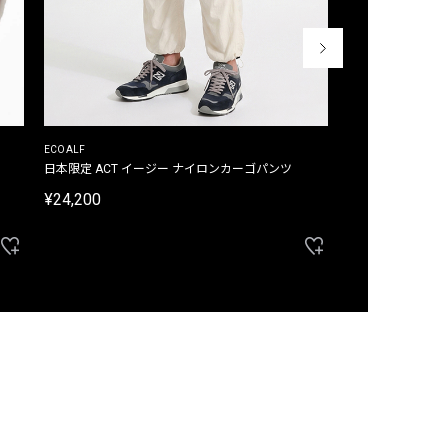
ECOALF
ECOALF
日本限定 ACT イージー ナイロンカーゴパンツ
日本限定 ACTナ
¥24,200
¥22,000