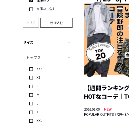
在庫あり
在庫なし含む
クリア
絞り込む
サイズ
トップス
XXS
XS
S
【週間ランキン
M
HOTなコーデ｜TO
L
NEW
2026.08.05
XL
POPULAR OUTFITS 7/29~8/
XXL