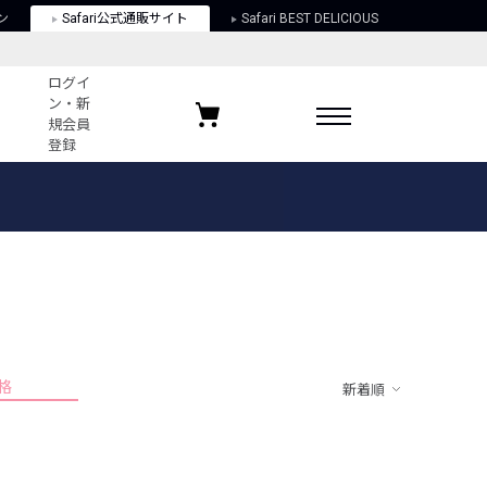
ン
Safari公式通販サイト
Safari BEST DELICIOUS
ログイ
ン・新
規会員
登録
ログイン・新規会員登録
お気に入りアイテム
ガイド
お気に入りブランド
お気に入り記事
最近チェックしたアイテム
格
新着順
ポリシー
関する法律