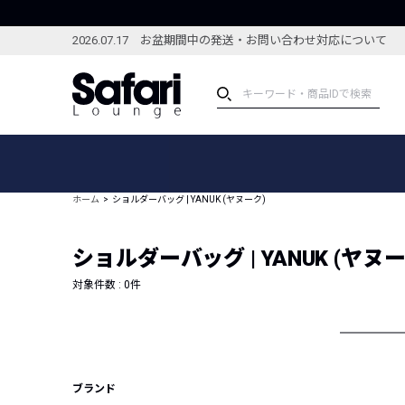
2026.07.17 お盆期間中の発送・お問い合わせ対応について
アイテム
スペシャル
カテゴリーから探す
スペシャルフィーチャ
ホーム
ショルダーバッグ | YANUK (ヤヌーク)
ブランドから探す
特集記事
絞り込んで探す
ショルダーバッグ | YANUK (ヤヌー
新着アイテム
コーディネート
編集部のおすすめアイテム
対象件数 :
0
件
編集部のおすすめコー
ランキング
雑誌・カタログ掲載アイテム
セール
ブランド