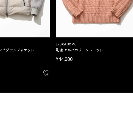
EPOCA UOMO
ンビダウンジャケット
別注 アルパカブークレニット
¥44,000