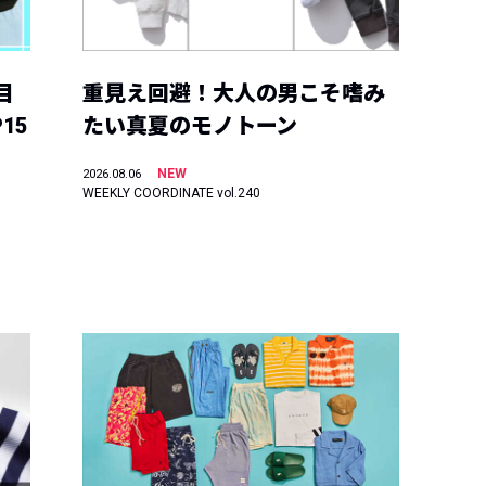
目
重見え回避！大人の男こそ嗜み
15
たい真夏のモノトーン
NEW
2026.08.06
WEEKLY COORDINATE vol.240