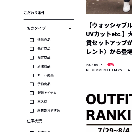
こだわり条件
【ウォッシャブ
販売タイプ
UVカットetc.
通常商品
質セットアップが
先行商品
レント〉から登
限定商品
NEW
2026.08.07
別注商品
RECOMMEND ITEM vol.334
セール商品
予約商品
新着アイテム
再入荷
編集部おすすめ
在庫状況