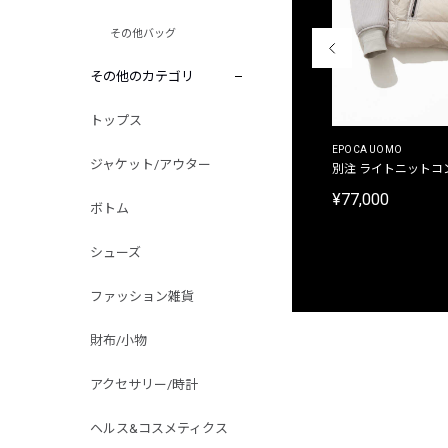
その他バッグ
その他のカテゴリ
トップス
MALIBUFARM
EPOCA UOMO
ジャケット/アウター
別注限定 10oz 裏パイル プリントプルオーバーパ
別注 ライトニットコ
ーカ
¥77,000
ボトム
¥15,180
シューズ
ファッション雑貨
財布/小物
アクセサリー/時計
ヘルス&コスメティクス