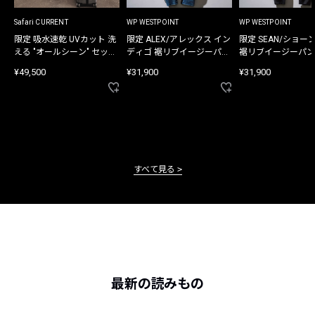
Safari CURRENT
WP WESTPOINT
WP WESTPOINT
限定 吸水速乾 UVカット 洗
限定 ALEX/アレックス イン
限定 SEAN/ショー
える "オールシーン" セット
ディゴ 裾リブイージーパン
裾リブイージーパン
アップ
ツ
¥49,500
¥31,900
¥31,900
すべて見る
最新の読みもの