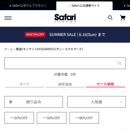
Safari公式ウェブマガジン
Safari公式通販サイト
Sa
ホーム
食器/キッチン | DSQUARED2 (ディースクエアード)
対象件数 : 0件
セール価格
すべて
通常価格
絞り込み
人気順
～30%OFF
～50%OFF
～80%OFF