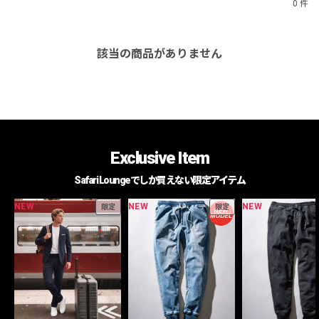
0 件
該当の商品がありません
Exclusive Item
Safari Loungeでしか買えない限定アイテム
NEW
NEW
NEW
限定
限定