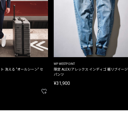
WP WESTPOINT
ト 洗える "オールシーン" セ
限定 ALEX/アレックス インディゴ 裾リブイー
パンツ
¥31,900