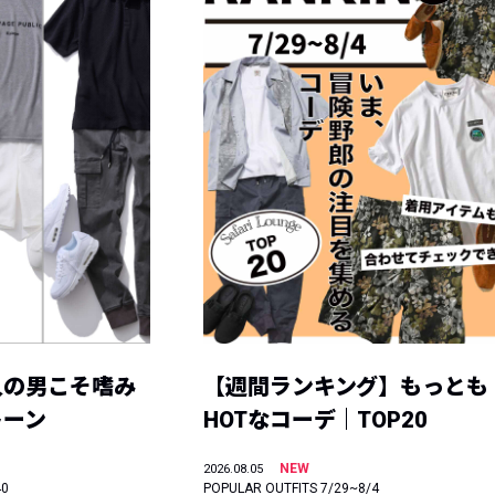
人の男こそ嗜み
【週間ランキング】もっとも
トーン
HOTなコーデ｜TOP20
NEW
2026.08.05
40
POPULAR OUTFITS 7/29~8/4