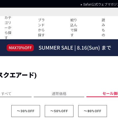
Safari公式ウェブマガジ
カテ
ブラ
絞り
読
ゴリ
ンド
込ん
み
ーか
から
で探
も
ら探
探す
す
の
す
読みもの
ガイド
ー
すべての記事
ショッピング
2026年のイチオシTシャツ！
初めての方
“WP”のイージーパンツを徹底解説&コ
Club Safari
ーデ紹介
ースクエアード)
よくある質問
HOTなコーデ TOP20
会社概要
ディネート
新ブランドご紹介！
会員利用規約
セール価
すべて
通常価格
人気記事ランキング
プライバシー
バイヤーズ レコメンド
特定商取引に
今週の別注アイテム
～30%OFF
～50%OFF
～80%OFF
ウィークリーコーデ