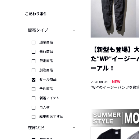
こだわり条件
販売タイプ
通常商品
【新型も登場】
先行商品
た”WP”イージ
限定商品
ーアル！
別注商品
セール商品
NEW
2026.08.08
“WP”のイージーパンツを徹
予約商品
新着アイテム
再入荷
編集部おすすめ
在庫状況