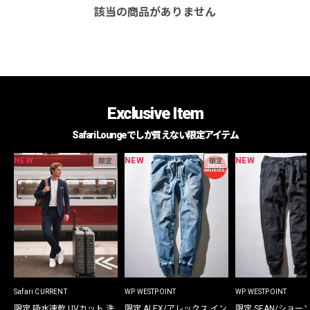
該当の商品がありません
Exclusive Item
Safari Loungeでしか買えない限定アイテム
NEW
NEW
NEW
限定
限定
Safari CURRENT
WP WESTPOINT
WP WESTPOINT
限定 吸水速乾 UVカット 洗
限定 ALEX/アレックス イン
限定 SEAN/ショー