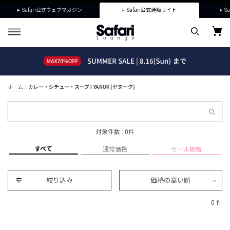
Safari公式ウェブマガジン
Safari公式通販サイト
Sa
ホーム
カレー・シチュー・スープ | YANUK (ヤヌーク)
対象件数 : 0件
すべて
通常価格
セール価格
絞り込み
価格の高い順
0 件