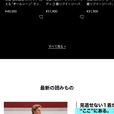
える "オールシーン" セット
ディゴ 裾リブイージーパン
裾リブイージーパン
アップ
ツ
¥49,500
¥31,900
¥31,900
すべて見る
最新の読みもの