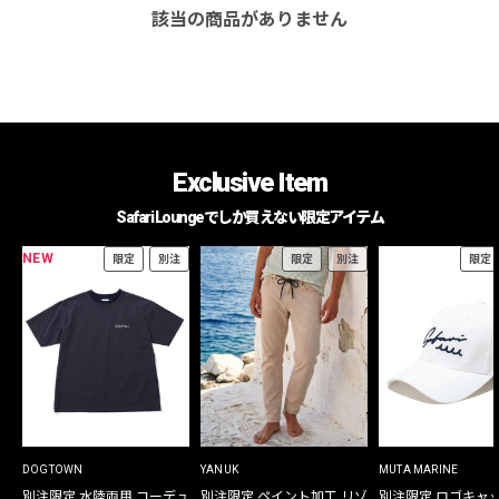
該当の商品がありません
Exclusive Item
Safari Loungeでしか買えない限定アイテム
NEW
限定
別注
限定
別注
限定
DOGTOWN
YANUK
MUTA MARINE
別注限定 水陸両用 コーデュ
別注限定 ペイント加工 リゾ
別注限定 ロゴキャ