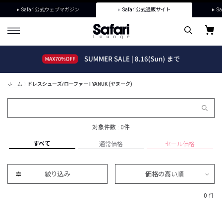
Safari公式ウェブマガジン
Safari公式通販サイト
Sa
ホーム
ドレスシューズ/ローファー | YANUK (ヤヌーク)
対象件数 : 0件
すべて
通常価格
セール価格
絞り込み
価格の高い順
0 件