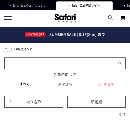
Safari公式ウェブマガジン
Safari公式通販サイト
Sa
ホーム
#無造作ヘア
対象件数 : 0件
すべて
通常価格
セール価格
絞り込み
新着順
0 件