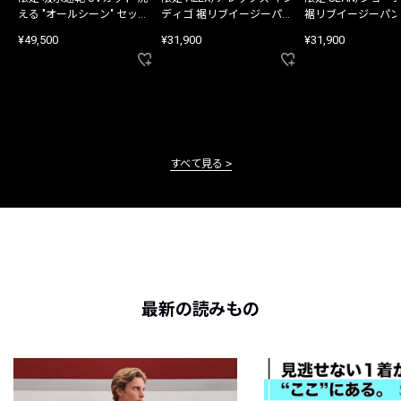
える "オールシーン" セット
ディゴ 裾リブイージーパン
裾リブイージーパン
アップ
ツ
¥49,500
¥31,900
¥31,900
すべて見る
最新の読みもの