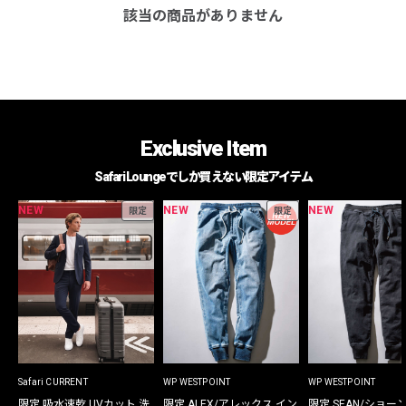
該当の商品がありません
Exclusive Item
Safari Loungeでしか買えない限定アイテム
NEW
NEW
NEW
限定
限定
Safari CURRENT
WP WESTPOINT
WP WESTPOINT
限定 吸水速乾 UVカット 洗
限定 ALEX/アレックス イン
限定 SEAN/ショー