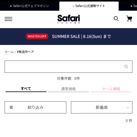
Safari公式ウェブマガジン
Safari公式通販サイト
Sa
ホーム
#無造作ヘア
対象件数 : 0件
すべて
通常価格
セール価格
絞り込み
新着順
0 件