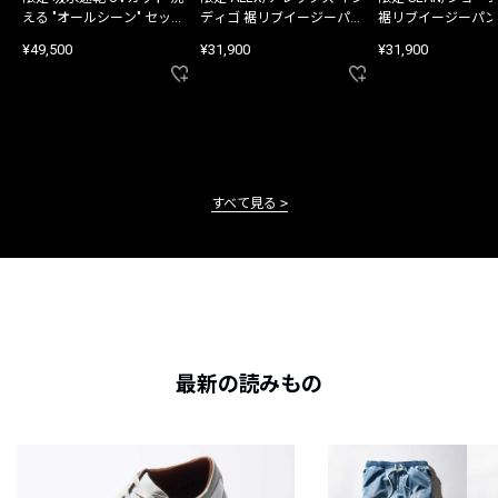
える "オールシーン" セット
ディゴ 裾リブイージーパン
裾リブイージーパン
アップ
ツ
¥49,500
¥31,900
¥31,900
すべて見る
最新の読みもの