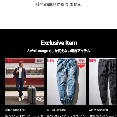
該当の商品がありません
Exclusive Item
Safari Loungeでしか買えない限定アイテム
NEW
NEW
NEW
限定
限定
Safari CURRENT
WP WESTPOINT
WP WESTPOINT
限定 吸水速乾 UVカット 洗
限定 ALEX/アレックス イン
限定 SEAN/ショー