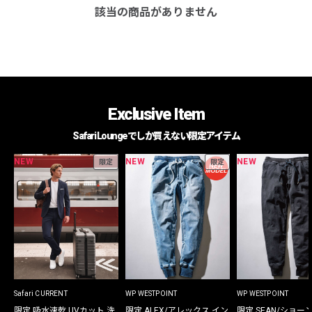
該当の商品がありません
Exclusive Item
Safari Loungeでしか買えない限定アイテム
NEW
NEW
NEW
限定
限定
Safari CURRENT
WP WESTPOINT
WP WESTPOINT
限定 吸水速乾 UVカット 洗
限定 ALEX/アレックス イン
限定 SEAN/ショー