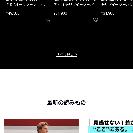
える "オールシーン" セット
ディゴ 裾リブイージーパン
裾リブイージーパン
アップ
ツ
¥49,500
¥31,900
¥31,900
すべて見る
最新の読みもの