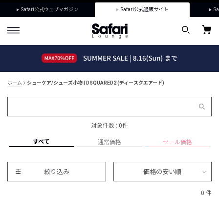
Safari公式ウェブマガジン
Safari公式通販サイト
Sa
ホーム
シューケア/シューズ小物 | DSQUARED2 (ディースクエアード)
対象件数 : 0件
すべて
通常価格
セール価格
絞り込み
価格の安い順
0 件