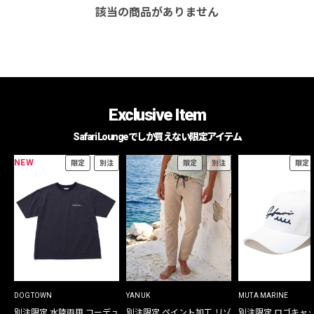
該当の商品がありません
Exclusive Item
Safari Loungeでしか買えない限定アイテム
NEW
限定
別注
限定
別注
限定
DOGTOWN
YANUK
MUTA MARINE
別注限定 水陸両用 コーデュ
別注限定 ペイント加工 リゾ
別注限定 ロゴキャ