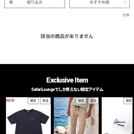
絞り込み
おすすめ順
0 件
該当の商品がありません
Exclusive Item
Safari Loungeでしか買えない限定アイテム
NEW
限定
別注
限定
別注
限定