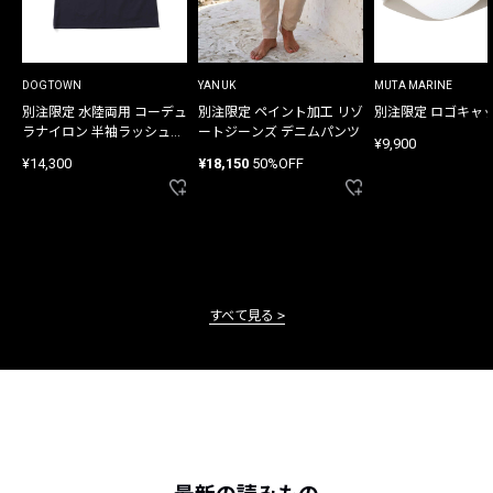
DOGTOWN
YANUK
MUTA MARINE
別注限定 水陸両用 コーデュ
別注限定 ペイント加工 リゾ
別注限定 ロゴキャ
ラナイロン 半袖ラッシュガ
ートジーンズ デニムパンツ
¥9,900
ード
¥14,300
¥18,150
50%OFF
すべて見る